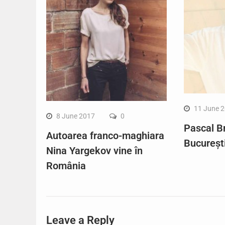
11 June 
8 June 2017
0
Pascal B
Autoarea franco-maghiara
Bucureșt
Nina Yargekov vine în
România
Leave a Reply