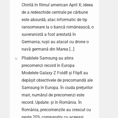
Chirilă în filmul american April X; ideea
de a redeschide centrale pe cărbune
este absurdă; atac informatic de tip
ransomware la o bancă românească; o
suveranistă a fost arestată în
Germania; rușii au atacat cu drone o
navă germană din Marea […]
Pliabilele Samsung au atins
precomenzi record în Europa
Modelele Galaxy Z Fold8 și Flip8 au
depășit obiectivele de precomandă ale
Samsung în Europa. În ciuda prețurilor
mari, numărul de precomenzi este
record. Update: și în România. În
România, precomenzile au crescut cu
peste 20% comparativ cu aceeași