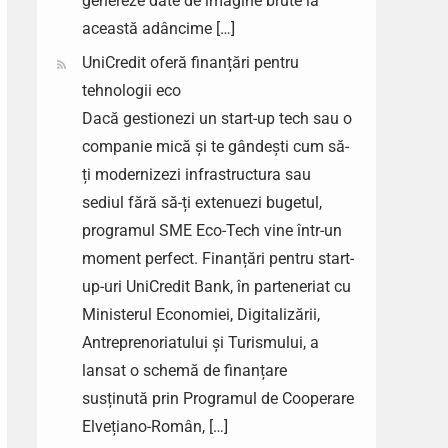
genereze date de imagine brute la
această adâncime […]
UniCredit oferă finanțări pentru
tehnologii eco
Dacă gestionezi un start-up tech sau o
companie mică și te gândești cum să-
ți modernizezi infrastructura sau
sediul fără să-ți extenuezi bugetul,
programul SME Eco-Tech vine într-un
moment perfect. Finanțări pentru start-
up-uri UniCredit Bank, în parteneriat cu
Ministerul Economiei, Digitalizării,
Antreprenoriatului și Turismului, a
lansat o schemă de finanțare
susținută prin Programul de Cooperare
Elvețiano-Român, […]