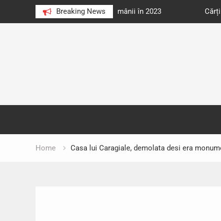
e au citit românii în 2023
Breaking News
Cărți donate pentru unități d
Skip
to
content
Home
Casa lui Caragiale, demolata desi era monum