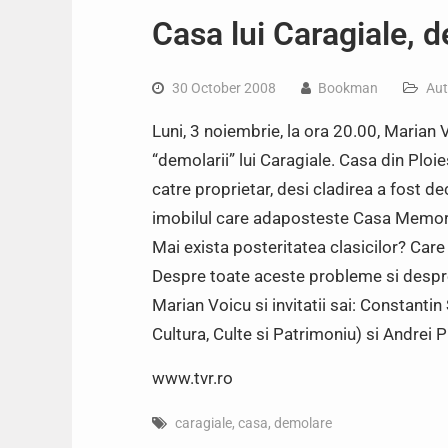
Casa lui Caragiale,
30 October 2008
Bookman
Aut
Luni, 3 noiembrie, la ora 20.00, Marian 
“demolarii” lui Caragiale. Casa din Ploie
catre proprietar, desi cladirea a fost d
imobilul care adaposteste Casa Memorial
Mai exista posteritatea clasicilor? Car
Despre toate aceste probleme si despre
Marian Voicu si invitatii sai: Constanti
Cultura, Culte si Patrimoniu) si Andrei Pi
www.tvr.ro
caragiale
,
casa
,
demolare