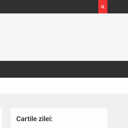
4-29
Expoziția Brâncuși de la Timișoara a atras peste
130.000 de vizitatori
Cartile zilei: