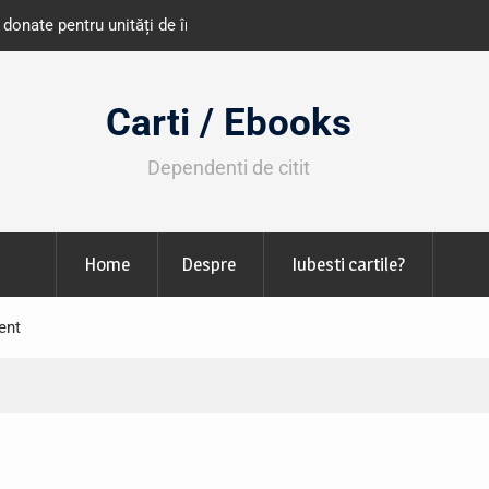
e învățământ din România
Libris organizează LIBfest în perioada 2
octombrie
Carti / Ebooks
Dependenti de citit
Home
Despre
Iubesti cartile?
ent