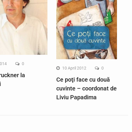
2014
0
10 April 2012
0
ruckner la
Ce poţi face cu două
i
cuvinte – coordonat de
Liviu Papadima