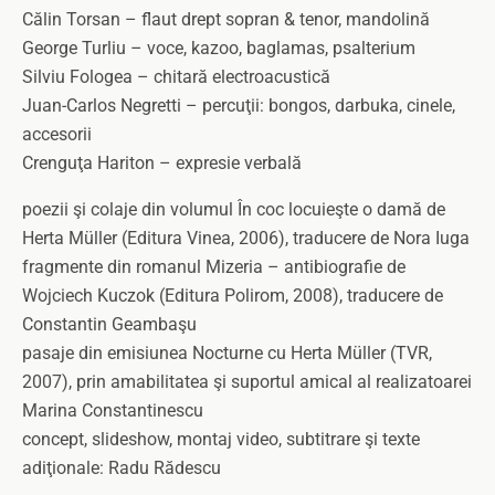
Călin Torsan – flaut drept sopran & tenor, mandolină
George Turliu – voce, kazoo, baglamas, psalterium
Silviu Fologea – chitară electroacustică
Juan-Carlos Negretti – percuţii: bongos, darbuka, cinele,
accesorii
Crenguţa Hariton – expresie verbală
poezii şi colaje din volumul În coc locuieşte o damă de
Herta Müller (Editura Vinea, 2006), traducere de Nora Iuga
fragmente din romanul Mizeria – antibiografie de
Wojciech Kuczok (Editura Polirom, 2008), traducere de
Constantin Geambaşu
pasaje din emisiunea Nocturne cu Herta Müller (TVR,
2007), prin amabilitatea şi suportul amical al realizatoarei
Marina Constantinescu
concept, slideshow, montaj video, subtitrare şi texte
adiţionale: Radu Rădescu