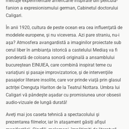
metraje experimentale americane inspirate din pelicula-
fanion a expresionismului german, Cabinetul doctorului
Caligari.
În anii 1920, cultura de peste ocean era cea influenţată de
modelele europene, şi nu viceversa. Azi pare straniu, nu-i
aşa? Atmosfera avangardistă a imaginilor proiectate sub
cerul liber în ambianţa istorică a castelului Mediaş va fi
ponderată de coloana sonoră originală a ansamblului
bucureştean EINUIEA, care combină inspirat teme cu
variaţiuni şi pasaje improvizatorice, şi de intervenţiile
pasajelor literare insolite, care vor prinde viaţă prin glasul
actriţei Crenguţa Hariton de la Teatrul Nottara. Umbra lui
Caligari vă pândeşte aşadar cu promisiunea unor obsesii
audio-vizuale de lungă durată!
Aveţi mai jos caseta tehnică a spectacolului şi
prezentarea filmelor, iar în ataşament găsiţi afişul