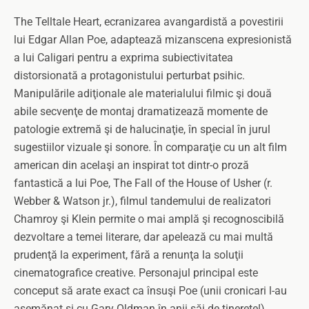
The Telltale Heart, ecranizarea avangardistă a povestirii
lui Edgar Allan Poe, adaptează mizanscena expresionistă
a lui Caligari pentru a exprima subiectivitatea
distorsionată a protagonistului perturbat psihic.
Manipulările adiţionale ale materialului filmic şi două
abile secvenţe de montaj dramatizează momente de
patologie extremă şi de halucinaţie, în special în jurul
sugestiilor vizuale şi sonore. În comparaţie cu un alt film
american din acelaşi an inspirat tot dintr-o proză
fantastică a lui Poe, The Fall of the House of Usher (r.
Webber & Watson jr.), filmul tandemului de realizatori
Chamroy şi Klein permite o mai amplă şi recognoscibilă
dezvoltare a temei literare, dar apelează cu mai multă
prudenţă la experiment, fără a renunţa la soluţii
cinematografice creative. Personajul principal este
conceput să arate exact ca însuşi Poe (unii cronicari l-au
asemănat şi cu Gary Oldman în anii săi de tinereţe!),