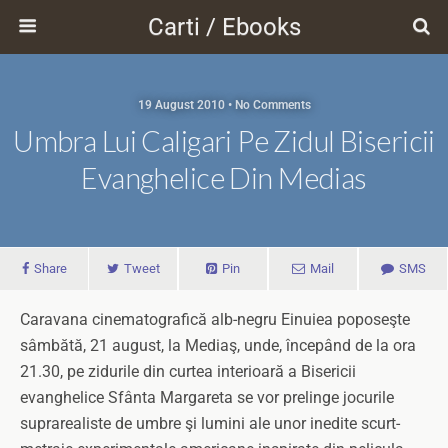
Carti / Ebooks
19 August 2010 • No Comments
Umbra Lui Caligari Pe Zidul Bisericii
Evanghelice Din Medias
Share
Tweet
Pin
Mail
SMS
Caravana cinematografică alb-negru Einuiea poposeşte
sâmbătă, 21 august, la Mediaş, unde, începând de la ora
21.30, pe zidurile din curtea interioară a Bisericii
evanghelice Sfânta Margareta se vor prelinge jocurile
suprarealiste de umbre şi lumini ale unor inedite scurt-