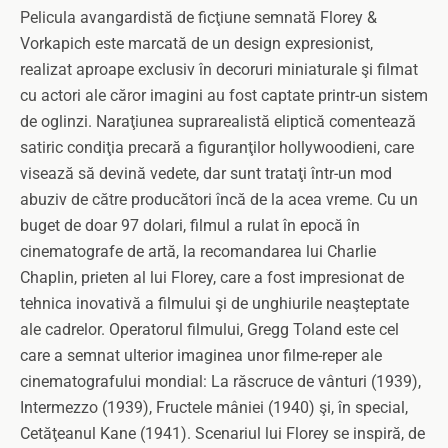
Pelicula avangardistă de ficţiune semnată Florey &
Vorkapich este marcată de un design expresionist,
realizat aproape exclusiv în decoruri miniaturale şi filmat
cu actori ale căror imagini au fost captate printr-un sistem
de oglinzi. Naraţiunea suprarealistă eliptică comentează
satiric condiţia precară a figuranţilor hollywoodieni, care
visează să devină vedete, dar sunt trataţi într-un mod
abuziv de către producători încă de la acea vreme. Cu un
buget de doar 97 dolari, filmul a rulat în epocă în
cinematografe de artă, la recomandarea lui Charlie
Chaplin, prieten al lui Florey, care a fost impresionat de
tehnica inovativă a filmului şi de unghiurile neaşteptate
ale cadrelor. Operatorul filmului, Gregg Toland este cel
care a semnat ulterior imaginea unor filme-reper ale
cinematografului mondial: La răscruce de vânturi (1939),
Intermezzo (1939), Fructele mâniei (1940) şi, în special,
Cetăţeanul Kane (1941). Scenariul lui Florey se inspiră, de