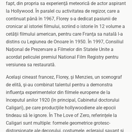
fapt, din propria sa experienţă meteorică de actor aspirant
la Hollywood. În paralel cu activitatea de regizor, care a
continuat până în 1967, Florey s-a dedicat pasiunii de
cronicar al istoriei filmului, scriind o istorie în 12 volume a
cetăţii filmului american, pentru care Franţa sa natală l-a
distins cu Legiunea de Onoare în 1950. În 1997, Consiliul
Naţional de Prezervare a Filmelor din Statele Unite a
acordat peliculei premiul National Film Registry pentru
versiunea sa restaurată.
Acelaşi cineast francez, Florey, şi Menzies, un scenograf
de elită, şi-au combinat talentul pentru a demonstra
influenţa experimentelor din filmele europene de la
începutul anilor 1920 (în principal, Cabinetul doctorului
Caligari), pe care producţiile hollywoodiene ale epocii
tindeau să le ignore. În The Love of Zero, referinţele la
Caligari sunt multiple: formele geometrice grotesc-
distorsionate ale decorului, costumele, eclerajul savant şi