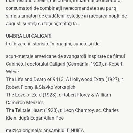
manifestării. Cinefili, melomani, împătimiţi de literatură,
consumatori de combinaţii nerecomandate sau pur şi
simplu amatori de ciudăţenii estetice în racoarea nopţii de
august, sunteţi cu toţii aşteptaţi la…
UMBRA LUI CALIGARI
trei bizarerii istorisite în imagini, sunete şi idei
scurt-metraje americane de avangardă inspirate de filmul
Cabinetul doctorului Caligari (Germania, 1920), r. Robert
Wiene
The Life and Death of 9413: A Hollywood Extra (1927), r.
Robert Florey & Slavko Vorkapich
The Love of Zero (1928), r. Robert Florey & William
Cameron Menzies
The Telltale Heart (1928), r. Leon Chamroy, sc. Charles
Klein, după Edgar Allan Poe
muzica originală: ansamblul EINUIEA