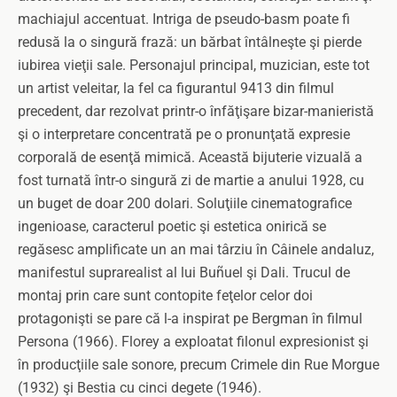
machiajul accentuat. Intriga de pseudo-basm poate fi
redusă la o singură frază: un bărbat întâlneşte şi pierde
iubirea vieţii sale. Personajul principal, muzician, este tot
un artist veleitar, la fel ca figurantul 9413 din filmul
precedent, dar rezolvat printr-o înfăţişare bizar-manieristă
şi o interpretare concentrată pe o pronunţată expresie
corporală de esenţă mimică. Această bijuterie vizuală a
fost turnată într-o singură zi de martie a anului 1928, cu
un buget de doar 200 dolari. Soluţiile cinematografice
ingenioase, caracterul poetic şi estetica onirică se
regăsesc amplificate un an mai târziu în Câinele andaluz,
manifestul suprarealist al lui Buñuel şi Dali. Trucul de
montaj prin care sunt contopite feţelor celor doi
protagonişti se pare că l-a inspirat pe Bergman în filmul
Persona (1966). Florey a exploatat filonul expresionist şi
în producţiile sale sonore, precum Crimele din Rue Morgue
(1932) şi Bestia cu cinci degete (1946).