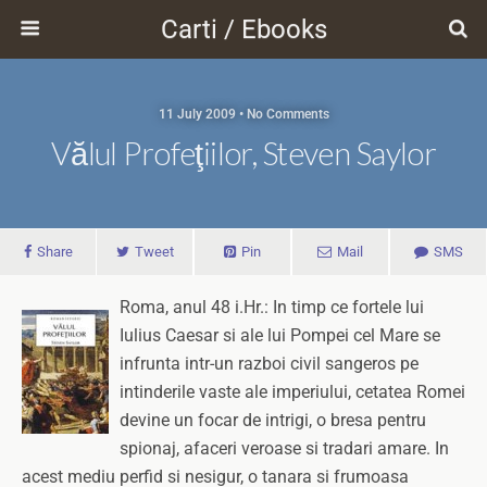
Carti / Ebooks
11 July 2009 • No Comments
Vălul Profeţiilor, Steven Saylor
Share
Tweet
Pin
Mail
SMS
Roma, anul 48 i.Hr.: In timp ce fortele lui
Iulius Caesar si ale lui Pompei cel Mare se
infrunta intr-un razboi civil sangeros pe
intinderile vaste ale imperiului, cetatea Romei
devine un focar de intrigi, o bresa pentru
spionaj, afaceri veroase si tradari amare. In
acest mediu perfid si nesigur, o tanara si frumoasa