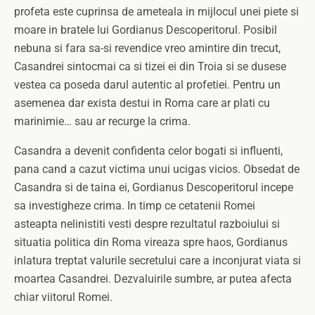
profeta este cuprinsa de ameteala in mijlocul unei piete si
moare in bratele lui Gordianus Descoperitorul. Posibil
nebuna si fara sa-si revendice vreo amintire din trecut,
Casandrei sintocmai ca si tizei ei din Troia si se dusese
vestea ca poseda darul autentic al profetiei. Pentru un
asemenea dar exista destui in Roma care ar plati cu
marinimie… sau ar recurge la crima.
Casandra a devenit confidenta celor bogati si influenti,
pana cand a cazut victima unui ucigas vicios. Obsedat de
Casandra si de taina ei, Gordianus Descoperitorul incepe
sa investigheze crima. In timp ce cetatenii Romei
asteapta nelinistiti vesti despre rezultatul razboiului si
situatia politica din Roma vireaza spre haos, Gordianus
inlatura treptat valurile secretului care a inconjurat viata si
moartea Casandrei. Dezvaluirile sumbre, ar putea afecta
chiar viitorul Romei.