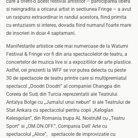
care a oferit-o acest festival artistilor – participarea libera
si neingradita a oricarui artist in sectiunea Fringe – a avut
un raspuns extraordinar in randul acestora, fiind primita
cu entuziasm si interes, dovada fiind numarul foarte mare
de inscrieri in doar 4 saptamani.
Manifestarile artistice cele mai numeroase de la Watumi
Festival & Fringe vor fi din aria spectacolelor de teatru, a
concertelor de muzica live si a expozitiilor de arte plastice.
Astfel, cei prezenti la WFF se vor putea delecta cu peste
30 de spectacole de teatru printre care si multipremiatul
spectacol „Doodri Doodri” al companiei Changpa din
Coreea de Sud, din Turcia reprezentatii ale Teatrului
Antalya Bolge cu „Jurnalul unui nebun” si ale Teatrului de
Stat Ankara cu spectacolul pentru copii „Keloglan
Kelesgolan”, din Romania trupa AL NostruM cu „Teatru
Sport” si „OM.ON.OFF.”, Compania Dell’ Arte cu
spectacolul „Alice”, spectacole de improvizatie cu