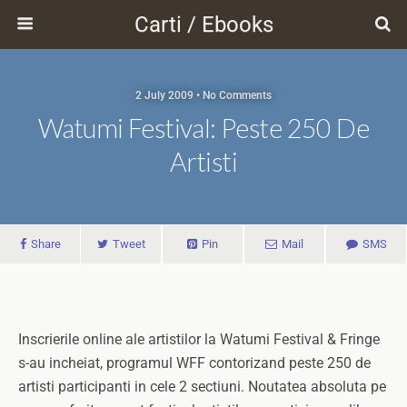
Carti / Ebooks
2 July 2009 • No Comments
Watumi Festival: Peste 250 De
Artisti
Share
Tweet
Pin
Mail
SMS
Inscrierile online ale artistilor la Watumi Festival & Fringe
s-au incheiat, programul WFF contorizand peste 250 de
artisti participanti in cele 2 sectiuni. Noutatea absoluta pe