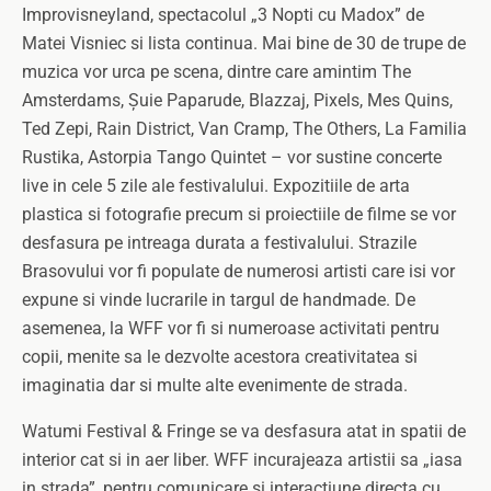
Improvisneyland, spectacolul „3 Nopti cu Madox” de
Matei Visniec si lista continua. Mai bine de 30 de trupe de
muzica vor urca pe scena, dintre care amintim The
Amsterdams, Șuie Paparude, Blazzaj, Pixels, Mes Quins,
Ted Zepi, Rain District, Van Cramp, The Others, La Familia
Rustika, Astorpia Tango Quintet – vor sustine concerte
live in cele 5 zile ale festivalului. Expozitiile de arta
plastica si fotografie precum si proiectiile de filme se vor
desfasura pe intreaga durata a festivalului. Strazile
Brasovului vor fi populate de numerosi artisti care isi vor
expune si vinde lucrarile in targul de handmade. De
asemenea, la WFF vor fi si numeroase activitati pentru
copii, menite sa le dezvolte acestora creativitatea si
imaginatia dar si multe alte evenimente de strada.
Watumi Festival & Fringe se va desfasura atat in spatii de
interior cat si in aer liber. WFF incurajeaza artistii sa „iasa
in strada”, pentru comunicare si interactiune directa cu