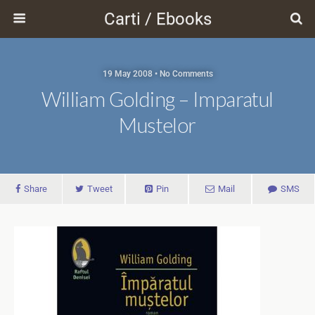
Carti / Ebooks
19 May 2008 • No Comments
William Golding – Imparatul
Mustelor
Share
Tweet
Pin
Mail
SMS