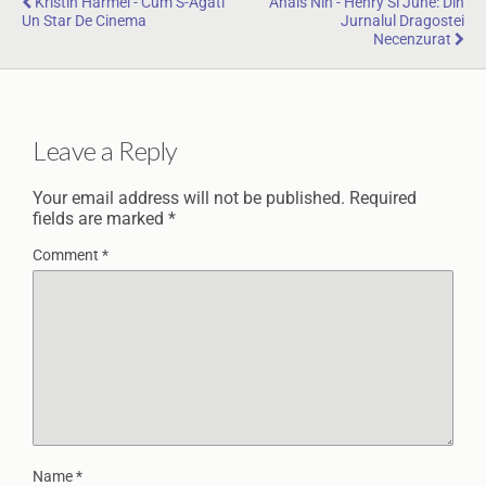
Kristin Harmel - Cum S-Agati
Anais Nin - Henry Si June: Din
Un Star De Cinema
Jurnalul Dragostei
Necenzurat
Leave a Reply
Your email address will not be published.
Required
fields are marked
*
Comment
*
Name
*