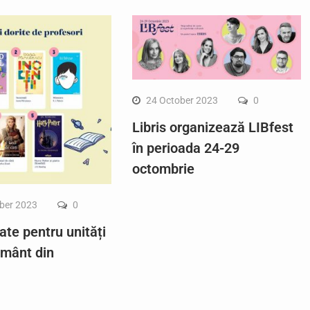
24 October 2023
0
Libris organizează LIBfest
în perioada 24-29
octombrie
ber 2023
0
ate pentru unități
ământ din