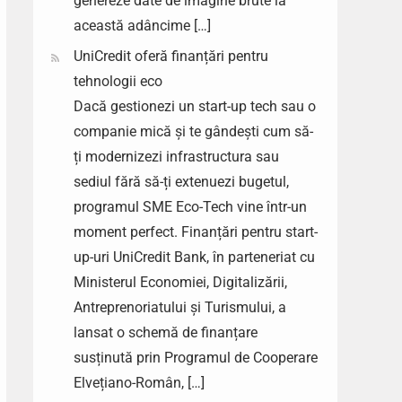
genereze date de imagine brute la
această adâncime […]
UniCredit oferă finanțări pentru
tehnologii eco
Dacă gestionezi un start-up tech sau o
companie mică și te gândești cum să-
ți modernizezi infrastructura sau
sediul fără să-ți extenuezi bugetul,
programul SME Eco-Tech vine într-un
moment perfect. Finanțări pentru start-
up-uri UniCredit Bank, în parteneriat cu
Ministerul Economiei, Digitalizării,
Antreprenoriatului și Turismului, a
lansat o schemă de finanțare
susținută prin Programul de Cooperare
Elvețiano-Român, […]