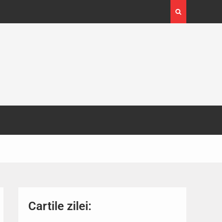
4-29
Expoziția Brâncuși de la Timișoara a atras peste
130.000 de vizitatori
Cartile zilei: