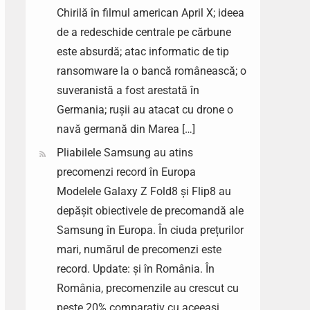
Chirilă în filmul american April X; ideea
de a redeschide centrale pe cărbune
este absurdă; atac informatic de tip
ransomware la o bancă românească; o
suveranistă a fost arestată în
Germania; rușii au atacat cu drone o
navă germană din Marea […]
Pliabilele Samsung au atins
precomenzi record în Europa
Modelele Galaxy Z Fold8 și Flip8 au
depășit obiectivele de precomandă ale
Samsung în Europa. În ciuda prețurilor
mari, numărul de precomenzi este
record. Update: și în România. În
România, precomenzile au crescut cu
peste 20% comparativ cu aceeași