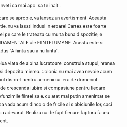
inveti ca mai apoi sa te inalti.
 care se apropie, va lansez un avertisment. Aceasta
ie, nu va lasati indusi in eroare! Cartea este foarte
lei pe care le trateaza cu multa buna dispozitie, e
NDAMENTALE ale FIINTEI UMANE. Acesta este si
dus “A fiinta sau a nu fiinta”.
elua viata de albina lucratoare: construia stupul, hranea
a si depozita mierea. Colonia nu mai avea nevoie acum
hiul dispret pentru semenii sai era de domeniul
nt de crescanda iubire si compasiune pentru fiecare
funzimile fiintei sale, cu atat mai putin amenintat se
 sa vada acum dincolo de fricile si slabiciunile lor, caci
a cu adevarat. Realiza ca de fapt fiecare faptura facea
ent.