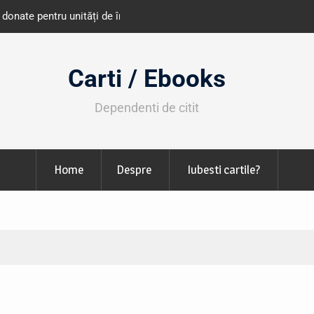
e învățământ din România
Libris organizează LIBfest în perioada 2
octombrie
Carti / Ebooks
Dependenti de citit
Home
Despre
Iubesti cartile?