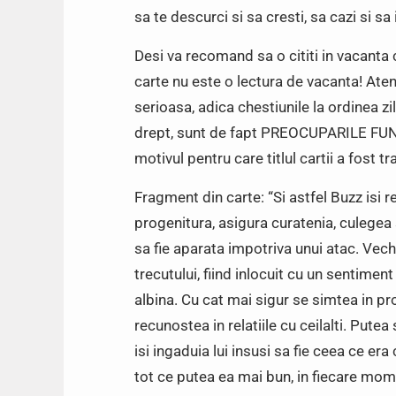
sa te descurci si sa cresti, sa cazi si sa 
Desi va recomand sa o cititi in vacanta
carte nu este o lectura de vacanta! Atent
serioasa, adica chestiunile la ordinea zi
drept, sunt de fapt PREOCUPARILE FU
motivul pentru care titlul cartii a fost tra
Fragment din carte: “Si astfel Buzz isi r
progenitura, asigura curatenia, culege
sa fie aparata impotriva unui atac. Vec
trecutului, fiind inlocuit cu un sentime
albina. Cu cat mai sigur se simtea in pro
recunostea in relatiile cu ceilalti. Putea
isi ingaduia lui insusi sa fie ceea ce er
tot ce putea ea mai bun, in fiecare mom