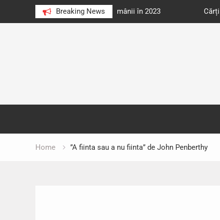
e au citit românii în 2023
Breaking News
Cărți donate pentru unități d
Skip
to
content
Home
”A fiinta sau a nu fiinta” de John Penberthy