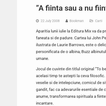
”A fiinta sau a nu fi
22 July 2008
Bookman
Carti
Aparitia lunii iulie la Editura Mix va da 
faneata si de padure. Cartea lui John Pen
ilustrata de Laurie Barrows, este o deli
personificata de o albina, Buzz albinutul,
umane.
Jocul de cuvinte din titlul original “To 
acelasi timp te astepti la ceva filosofic.
veselie si de intelepciune, comicul de si
gandit, fac ca adevarurile esentiale de c
anume, transformarea spirituala a fiinte
incantare.