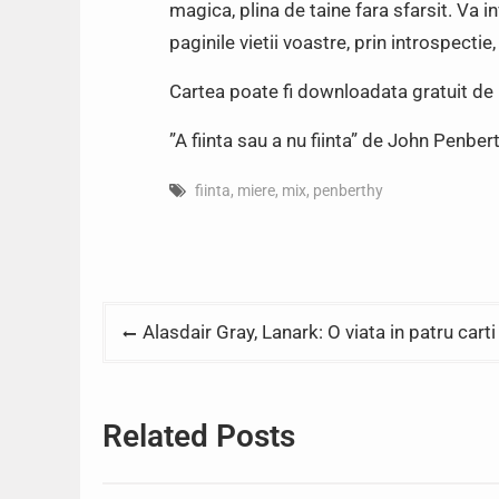
magica, plina de taine fara sfarsit. Va in
paginile vietii voastre, prin introspectie
Cartea poate fi downloadata gratuit de 
”A fiinta sau a nu fiinta” de John Penber
fiinta
,
miere
,
mix
,
penberthy
Post
Alasdair Gray, Lanark: O viata in patru carti
navigation
Related Posts