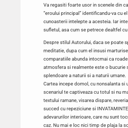
Va regasiti foarte usor in scenele din car
“eroului principal” identificandu-va cu el
cunoasterii intelepte a acesteia. Iar inte
sufletul, asa cum se petrece dealtfel cu
Despre stilul Autorului, daca se poate s
meditatie, dupa cum el insusi marturise
comparatiile abunda intocmai ca roadele
atmosfera si realmente este o bucurie sa
splendoare a naturii si a naturii umane.
Cartea incepe domol, cu nonsalanta si us
scenariul te captiveaza cu totul si nu m
textului ramane, visarea dispare, reveria
succed cu repeziciune si INVATAMINTELE
adevarurilor interioare, care nu sunt toc
caz. Nu mai e loc nici timp de plaja la soa