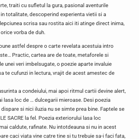
te, traiti cu sufletul la gura, pasional aventurile
 in totalitate, descoperind experienta vietii si a
lepciunea scrisa sau rostita aici iti atinge direct inima,
 orice vorba de duh.
pune astfel despre o carte revelata acestuia intro
ste… Practic, cartea are de toate, metaforele si
 unei veri imbelsugate, o poezie aparte invaluie
 te cufunzi in lectura, vrajit de acest amestec de
urinta a condeiului, mai apoi ritmul cartii devine alert,
ai lasa loc de … dulcegarii mieroase. Desi poezia
 dispare si nici iluzia nu se simte prea bine. Faptele se
 SACRE la fel. Poezia exteriorului lasa loc
mai caldute, rafinate. Nu intotdeauna si nu in acest
re caci viata vine catre tine si tu trebuie sa-i faci fata,