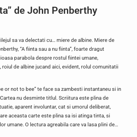
inta” de John Penberthy
prilejul sa va delectati cu… miere de albine. Miere de
berthy, “A fiinta sau a nu fiinta”, foarte dragut
cioasa parabola despre rostul fiintei umane,
 roiul de albine jucand aici, evident, rolul comunitatii
bee or not to bee” te face sa zambesti instantaneu si in
 Cartea nu desminte titlul. Scriitura este plina de
tuatie, aparent involuntar, cat si umorul deliberat,
are aceasta carte este plina sa isi atinga tinta, si
lor umane. O lectura agreabila care va lasa plini de…