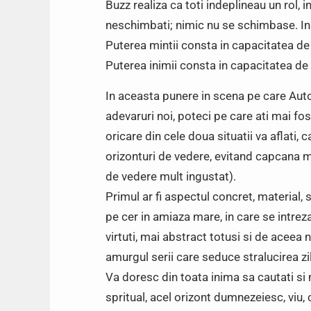
Buzz realiza ca toti indeplineau un rol, i
neschimbati; nimic nu se schimbase. In 
Puterea mintii consta in capacitatea de
Puterea inimii consta in capacitatea de
In aceasta punere in scena pe care Autor
adevaruri noi, poteci pe care ati mai fos
oricare din cele doua situatii va aflati, c
orizonturi de vedere, evitand capcana m
de vedere mult ingustat).
Primul ar fi aspectul concret, material, 
pe cer in amiaza mare, in care se intreza
virtuti, mai abstract totusi si de aceea 
amurgul serii care seduce stralucirea zil
Va doresc din toata inima sa cautati si m
spritual, acel orizont dumnezeiesc, viu,