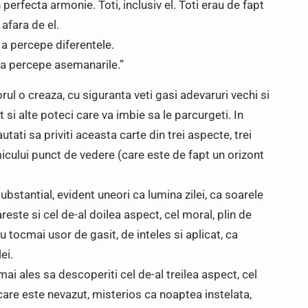
n perfecta armonie. Toti, inclusiv el. Toti erau de fapt
afara de el.
 a percepe diferentele.
 a percepe asemanarile.”
ul o creaza, cu siguranta veti gasi adevaruri vechi si
t si alte poteci care va imbie sa le parcurgeti. In
autati sa priviti aceasta carte din trei aspecte, trei
icului punct de vedere (care este de fapt un orizont
substantial, evident uneori ca lumina zilei, ca soarele
reste si cel de-al doilea aspect, cel moral, plin de
nu tocmai usor de gasit, de inteles si aplicat, ca
ei.
ai ales sa descoperiti cel de-al treilea aspect, cel
 care este nevazut, misterios ca noaptea instelata,