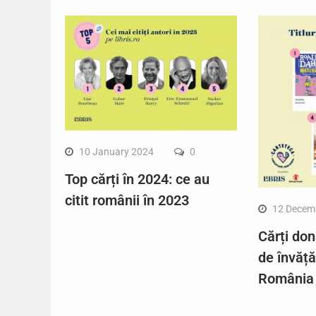
10 January 2024
0
Top cărți în 2024: ce au
citit românii în 2023
12 Decem
Cărți don
de învăț
România