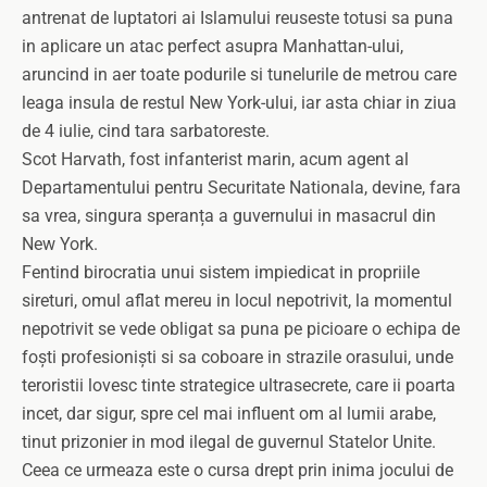
antrenat de luptatori ai Islamului reuseste totusi sa puna
in aplicare un atac perfect asupra Manhattan-ului,
aruncind in aer toate podurile si tunelurile de metrou care
leaga insula de restul New York-ului, iar asta chiar in ziua
de 4 iulie, cind tara sarbatoreste.
Scot Harvath, fost infanterist marin, acum agent al
Departamentului pentru Securitate Nationala, devine, fara
sa vrea, singura speranța a guvernului in masacrul din
New York.
Fentind birocratia unui sistem impiedicat in propriile
sireturi, omul aflat mereu in locul nepotrivit, la momentul
nepotrivit se vede obligat sa puna pe picioare o echipa de
foști profesioniști si sa coboare in strazile orasului, unde
teroristii lovesc tinte strategice ultrasecrete, care ii poarta
incet, dar sigur, spre cel mai influent om al lumii arabe,
tinut prizonier in mod ilegal de guvernul Statelor Unite.
Ceea ce urmeaza este o cursa drept prin inima jocului de