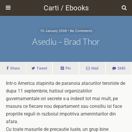
Carti / Ebooks
10 January 2008 • No Comments
Asediu – Brad Thor
Share
Tweet
Pin
Mail
SMS
Intr-o America stapinita de paranoia atacurilor teroriste de
dupa 11 septembrie, hatisul organizatiilor
guvernamentale ori secrete s-a indesit tot mai mult, pe
masura ce fiecare nou departament sau consiliu isi face
propriile reguli in razboiul impotriva amenintarilor din
afara.
Cu toate masurile de precautie luate, un grup bine