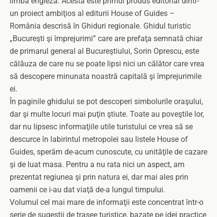
limba engleză. Acesta este primul produs editorial dintr-
un proiect ambiţios al editurii House of Guides –
România descrisă în Ghiduri regionale. Ghidul turistic
„Bucureşti şi împrejurimi” care are prefaţa semnată chiar
de primarul general al Bucureştiului, Sorin Oprescu, este
călăuza de care nu se poate lipsi nici un călător care vrea
să descopere minunata noastră capitală şi împrejurimile
ei.
În paginile ghidului se pot descoperi simbolurile oraşului,
dar şi multe locuri mai puţin ştiute. Toate au poveştile lor,
dar nu lipsesc informaţiile utile turistului ce vrea să se
descurce în labirintul metropolei sau listele House of
Guides, sperăm de-acum cunoscute, cu unităţile de cazare
şi de luat masa. Pentru a nu rata nici un aspect, am
prezentat regiunea şi prin natura ei, dar mai ales prin
oamenii ce i-au dat viaţă de-a lungul timpului.
Volumul cel mai mare de informaţii este concentrat într-o
serie de sugestii de trasee turistice, bazate pe idei practice