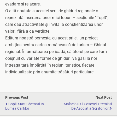
evadare şi relaxare.
O altă noutate a acestei serii de ghiduri regionale o
reprezintă inserarea unor mici topuri – secţiunile “Top3”,
care dau atractivitate şi invită la conştientizarea unor
valori, fără a da verdicte..
Editura noastră porneşte, cu acest prilej, un proiect
ambiţios pentru cartea românească de turism – Ghidul
regional. În următoarea perioadă, călătorul pe care l-am
obişnuit cu variate forme de ghiduri, va găsi la noi
întreaga ţară împărţită în regiuni turistice, fiecare
individualizate prin anumite trăsături particulare.
Previous Post
Next Post
Copiii Sunt Chemati In
Malacioiu Si Cosovei, Premiati
Lumea Cartilor
De Asociatia Scriitorilor