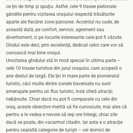
ce ţin de timp şi spaţiu. Astfel, cele 9 trasee pietonale
gândite pentru vizitarea oraşului respectă trăsăturile
aparte ale fiecărei zone parcurse. Accentul nu cade, de
această dată, pe confort, servicii, agrement sau
divertisment, ci pe locurile interesante care pot fi văzute.
Ghidul este deci, prin excelenţă, dedicat celor care vor să
cunoască mai bine oraşul.
Unicitatea ghidului stă în mod special în ultima parte –
cele 10 trasee turistice din jurul oraşului, care acoperă o
arie destul de largă. Ele ţin în mare parte de pionieratul
turistic, căci multe dintre zonele traversate nu sunt
amenajate pentru un flux turistic, însă oferă atracţii
nebănuite. Chiar dacă nu pot fi comparate cu cele din
oraş, aceste obiective merită să fie cunoscute, mai ales că
pentru a le vedea e nevoie să ieşi ore întregi, chiar zile
dacă se poate, din vacarmul citadin. Iar asta e o atracţie
pentru cealaltă categorie de turişti – cei dornici de