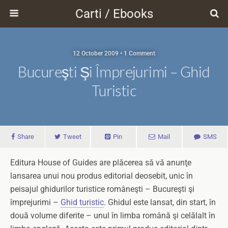
Carti / Ebooks
12 October 2009 • 1 Comment
Bucureşti Şi Împrejurimi – Ghid
Turistic
Share
Tweet
Pin
Mail
SMS
Editura House of Guides are plăcerea să vă anunţe
lansarea unui nou produs editorial deosebit, unic în
peisajul ghidurilor turistice româneşti – Bucureşti şi
împrejurimi –
Ghid turistic
. Ghidul este lansat, din start, în
două volume diferite – unul în limba română şi celălalt în