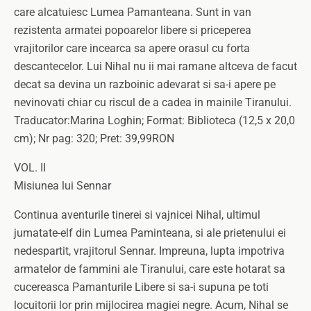
care alcatuiesc Lumea Pamanteana. Sunt in van
rezistenta armatei popoarelor libere si priceperea
vrajitorilor care incearca sa apere orasul cu forta
descantecelor. Lui Nihal nu ii mai ramane altceva de facut
decat sa devina un razboinic adevarat si sa-i apere pe
nevinovati chiar cu riscul de a cadea in mainile Tiranului.
Traducator:Marina Loghin; Format: Biblioteca (12,5 x 20,0
cm); Nr pag: 320; Pret: 39,99RON
VOL. II
Misiunea lui Sennar
Continua aventurile tinerei si vajnicei Nihal, ultimul
jumatate-elf din Lumea Paminteana, si ale prietenului ei
nedespartit, vrajitorul Sennar. Impreuna, lupta impotriva
armatelor de fammini ale Tiranului, care este hotarat sa
cucereasca Pamanturile Libere si sa-i supuna pe toti
locuitorii lor prin mijlocirea magiei negre. Acum, Nihal se