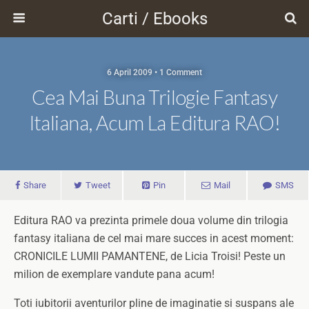
Carti / Ebooks
6 April 2009 • 1 Comment
Cea Mai Buna Trilogie Fantasy
Italiana, Acum La Editura RAO!
Share
Tweet
Pin
Mail
SMS
Editura RAO va prezinta primele doua volume din trilogia
fantasy italiana de cel mai mare succes in acest moment:
CRONICILE LUMII PAMANTENE, de Licia Troisi! Peste un
milion de exemplare vandute pana acum!
Toti iubitorii aventurilor pline de imaginatie si suspans ale