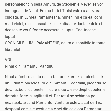
personajelor din seria Amurg, de Stephenie Meyer, se vor
indragosti de Nihal. Eroina Liciei Troisi este cu adevarat
ciudata. In Lumea Pamanteana, nimeni nu e ca ea: ochi
mari violet, urechi ascutite, plete albastre. Iar talentele ei
deosebite vor fi foarte necesare in lupta. Caci incepe
lupta!
CRONICILE LUMII PAMANTENE, acum disponibile in toate
librariile!
VOL. I
Nihal din Pamantul Vantului
Nihal a fost crescuta de un faurar de arme si traieste intr-
unul dintre orasele-turn din Pamantul Vantului, jucandu-se
de-a razboiul cu prietenii, care si-au ales-o drept capetenie
datorita fortei si agilitatii ei. Dar totul se schimba pe
neasteptate cand Pamantul Vantului este atacat de Tiran,
despotul care a cucerit deja cinci din cele opt Pamanturi