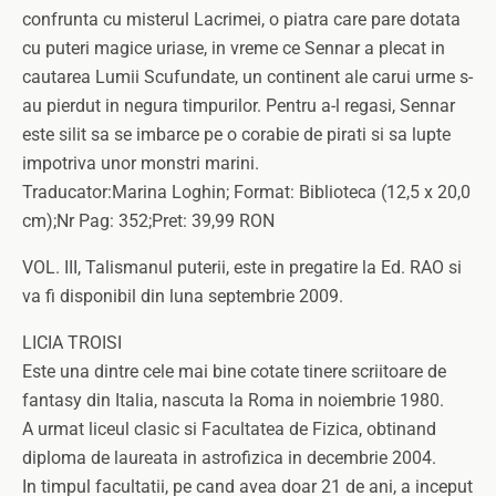
confrunta cu misterul Lacrimei, o piatra care pare dotata
cu puteri magice uriase, in vreme ce Sennar a plecat in
cautarea Lumii Scufundate, un continent ale carui urme s-
au pierdut in negura timpurilor. Pentru a-l regasi, Sennar
este silit sa se imbarce pe o corabie de pirati si sa lupte
impotriva unor monstri marini.
Traducator:Marina Loghin; Format: Biblioteca (12,5 x 20,0
cm);Nr Pag: 352;Pret: 39,99 RON
VOL. III, Talismanul puterii, este in pregatire la Ed. RAO si
va fi disponibil din luna septembrie 2009.
LICIA TROISI
Este una dintre cele mai bine cotate tinere scriitoare de
fantasy din Italia, nascuta la Roma in noiembrie 1980.
A urmat liceul clasic si Facultatea de Fizica, obtinand
diploma de laureata in astrofizica in decembrie 2004.
In timpul facultatii, pe cand avea doar 21 de ani, a inceput