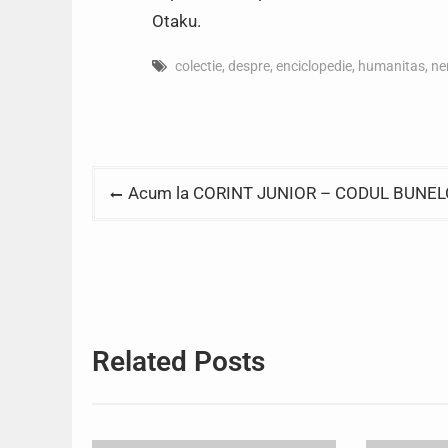
Otaku.
colectie
,
despre
,
enciclopedie
,
humanitas
,
ne
Post
Acum la CORINT JUNIOR – CODUL BUNELO
navigation
Related Posts