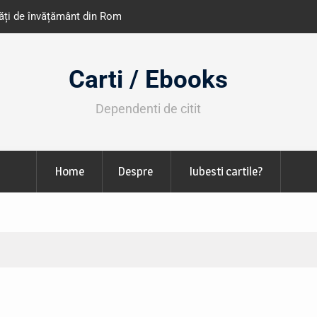
e învățământ din România
Libris organizează LIBfest în perioada 2
octombrie
Carti / Ebooks
Dependenti de citit
Home
Despre
Iubesti cartile?