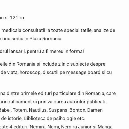
no si 121.ro
 medicala consultatii la toate specialitatile, analize de
un nou sediu in Plaza Romania.
drul lansarii, pentru a fi mereu in forma!
eile din Romania si include zilnic subiecte despre
l de viata, horoscop, discutii pe message board si cu
una dintre primele edituri particulare din Romania, care
prin rafinament si prin valoarea autorilor publicati.
: Babel, Totem, Nautilus, Suspans, Bonton, Damen
 de istorie, Biblioteca de psihologie etc.
este 4 edituri: Nemira, Nemi, Nemira Junior si Manga