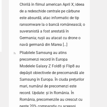
Chirilă în filmul american April X; ideea
de a redeschide centrale pe cărbune
este absurdă; atac informatic de tip
ransomware la o bancă românească; o
suveranistă a fost arestată în
Germania; rușii au atacat cu drone o
navă germană din Marea […]
Pliabilele Samsung au atins
precomenzi record în Europa
Modelele Galaxy Z Fold8 și Flip8 au
depășit obiectivele de precomandă ale
Samsung în Europa. În ciuda prețurilor
mari, numărul de precomenzi este
record. Update: și în România. În
România, precomenzile au crescut cu
peste 20% comparativ cu aceeași