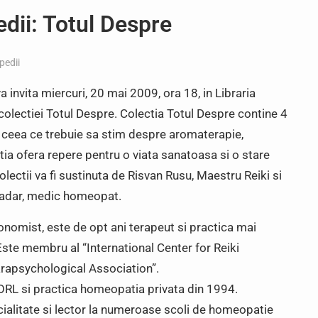
edii: Totul Despre
pedii
 invita miercuri, 20 mai 2009, ora 18, in Libraria
olectiei Totul Despre. Colectia Totul Despre contine 4
ot ceea ce trebuie sa stim despre aromaterapie,
tia ofera repere pentru o viata sanatoasa si o stare
lectii va fi sustinuta de Risvan Rusu, Maestru Reiki si
Cadar, medic homeopat.
onomist, este de opt ani terapeut si practica mai
Este membru al “International Center for Reiki
arapsychological Association”.
ORL si practica homeopatia privata din 1994.
ecialitate si lector la numeroase scoli de homeopatie