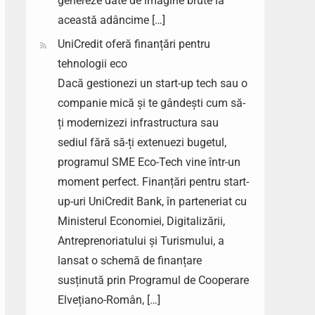
genereze date de imagine brute la
această adâncime […]
UniCredit oferă finanțări pentru
tehnologii eco
Dacă gestionezi un start-up tech sau o
companie mică și te gândești cum să-
ți modernizezi infrastructura sau
sediul fără să-ți extenuezi bugetul,
programul SME Eco-Tech vine într-un
moment perfect. Finanțări pentru start-
up-uri UniCredit Bank, în parteneriat cu
Ministerul Economiei, Digitalizării,
Antreprenoriatului și Turismului, a
lansat o schemă de finanțare
susținută prin Programul de Cooperare
Elvețiano-Român, […]