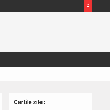
4-29
Expoziția Brâncuși de la Timișoara a atras peste
130.000 de vizitatori
Cartile zilei: