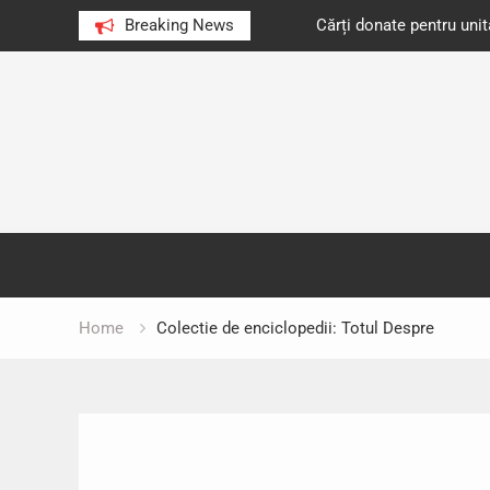
e au citit românii în 2023
Breaking News
Cărți donate pentru unități d
Skip
to
content
Home
Colectie de enciclopedii: Totul Despre