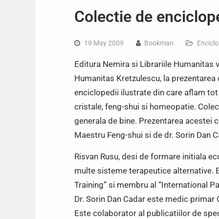
Colectie de enciclop
19 May 2009
Bookman
Enciclo
Editura Nemira si Librariile Humanitas va
Humanitas Kretzulescu, la prezentarea c
enciclopedii ilustrate din care aflam t
cristale, feng-shui si homeopatie. Colec
generala de bine. Prezentarea acestei co
Maestru Feng-shui si de dr. Sorin Dan 
Risvan Rusu, desi de formare initiala ec
multe sisteme terapeutice alternative. 
Training” si membru al “International P
Dr. Sorin Dan Cadar este medic primar 
Este colaborator al publicatiilor de sp