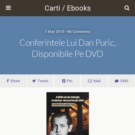
Carti / Ebooks
7 May 2010 • No Comments
Conferintele Lui Dan Puric,
Disponibile Pe DVD
Share
Tweet
Pin
Mail
SMS