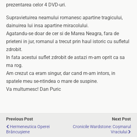
prezentarea celor 4 DVD-uri.
Supravietuirea neamului romanesc apartine tragicului,
dainuirea lui insa apartine miracolului.
Agatandu-se doar de cer si de Marea Neagra, fara de
prieteni in jur, romanul a trecut prin haul istoric cu sufletul
zdrobit.
In fata acestui suflet zdrobit de astazi m-am oprit ca sa
ma rog.
Am crezut ca eram singur, dar cand m-am intors, in
spatele meu se-ntindea o mare de suspine.
Va multumesc! Dan Puric
Previous Post
Next Post
Hermeneutica Operei
Cronicile Wardstone: Coșmarul
Brâncuşiene
Vraciului