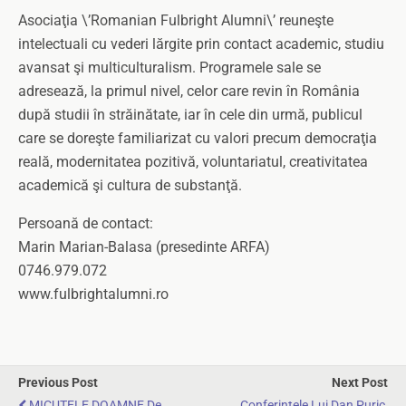
Asociaţia \’Romanian Fulbright Alumni\’ reuneşte
intelectuali cu vederi lărgite prin contact academic, studiu
avansat şi multiculturalism. Programele sale se
adresează, la primul nivel, celor care revin în România
după studii în străinătate, iar în cele din urmă, publicul
care se doreşte familiarizat cu valori precum democraţia
reală, modernitatea pozitivă, voluntariatul, creativitatea
academică şi cultura de substanţă.
Persoană de contact:
Marin Marian-Balasa (presedinte ARFA)
0746.979.072
www.fulbrightalumni.ro
Previous Post
Next Post
MICUTELE DOAMNE De
Conferintele Lui Dan Puric,