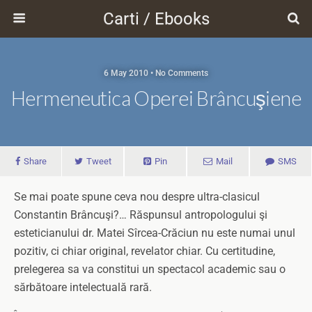
Carti / Ebooks
6 May 2010 • No Comments
Hermeneutica Operei Brâncuşiene
Share
Tweet
Pin
Mail
SMS
Se mai poate spune ceva nou despre ultra-clasicul
Constantin Brâncuşi?… Răspunsul antropologului şi
esteticianului dr. Matei Sîrcea-Crăciun nu este numai unul
pozitiv, ci chiar original, revelator chiar. Cu certitudine,
prelegerea sa va constitui un spectacol academic sau o
sărbătoare intelectuală rară.