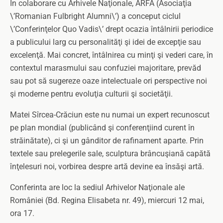
În colaborare cu Arhivele Naţionale, ARFA (Asociaţia
\’Romanian Fulbright Alumni\’) a conceput ciclul
\’Conferinţelor Quo Vadis\’ drept ocazia întâlnirii periodice
a publicului larg cu personalităţi şi idei de excepţie sau
excelenţă. Mai concret, întâlnirea cu minţi şi vederi care, în
contextul marasmului sau confuziei majoritare, prevăd
sau pot să sugereze oaze intelectuale ori perspective noi
şi moderne pentru evoluţia culturii şi societăţii.
Matei Sîrcea-Crăciun este nu numai un expert recunoscut
pe plan mondial (publicând şi conferenţiind curent în
străinătate), ci şi un gânditor de rafinament aparte. Prin
textele sau prelegerile sale, sculptura brâncuşiană capătă
înţelesuri noi, vorbirea despre artă devine ea însăşi artă.
Conferinta are loc la sediul Arhivelor Naţionale ale
României (Bd. Regina Elisabeta nr. 49), miercuri 12 mai,
ora 17.