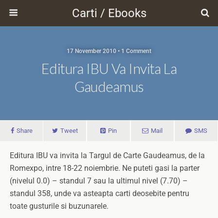
Carti / Ebooks
17 November 2010 • 1 Comment
Editura IBU Va Invita La
Gaudeamus
Share
Tweet
Pin
Mail
SMS
Editura IBU va invita la Targul de Carte Gaudeamus, de la
Romexpo, intre 18-22 noiembrie. Ne puteti gasi la parter
(nivelul 0.0) – standul 7 sau la ultimul nivel (7.70) –
standul 358, unde va asteapta carti deosebite pentru
toate gusturile si buzunarele.