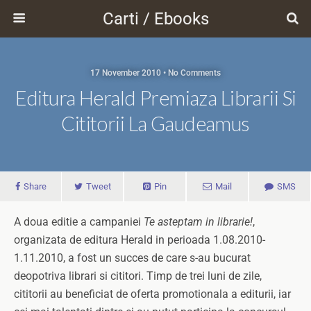
Carti / Ebooks
17 November 2010 • No Comments
Editura Herald Premiaza Librarii Si
Cititorii La Gaudeamus
Share
Tweet
Pin
Mail
SMS
A doua editie a campaniei
Te asteptam in librarie!
,
organizata de editura Herald in perioada 1.08.2010-
1.11.2010, a fost un succes de care s-au bucurat
deopotriva librari si cititori. Timp de trei luni de zile,
cititorii au beneficiat de oferta promotionala a editurii, iar