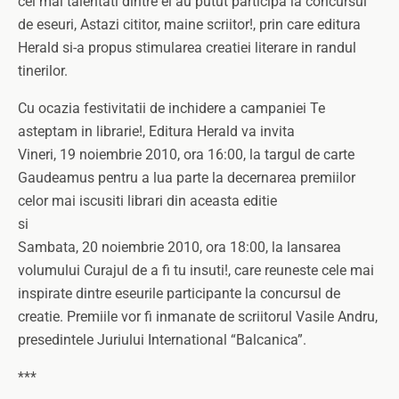
cei mai talentati dintre ei au putut participa la concursul
de eseuri, Astazi cititor, maine scriitor!, prin care editura
Herald si-a propus stimularea creatiei literare in randul
tinerilor.
Cu ocazia festivitatii de inchidere a campaniei Te
asteptam in librarie!, Editura Herald va invita
Vineri, 19 noiembrie 2010, ora 16:00, la targul de carte
Gaudeamus pentru a lua parte la decernarea premiilor
celor mai iscusiti librari din aceasta editie
si
Sambata, 20 noiembrie 2010, ora 18:00, la lansarea
volumului Curajul de a fi tu insuti!, care reuneste cele mai
inspirate dintre eseurile participante la concursul de
creatie. Premiile vor fi inmanate de scriitorul Vasile Andru,
presedintele Juriului International “Balcanica”.
***