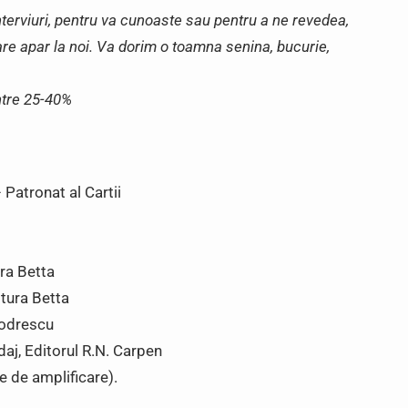
terviuri, pentru va cunoaste sau pentru a ne revedea,
are apar la noi. Va dorim o toamna senina, bucurie,
ntre 25-40%
– Patronat al Cartii
ura Betta
itura Betta
Codrescu
ndaj, Editorul R.N. Carpen
e de amplificare).