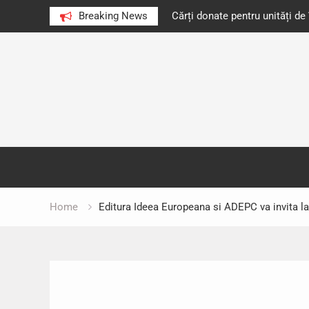
e au citit românii în 2023
Breaking News
Cărți donate pentru unități d
Skip
to
content
Home
Editura Ideea Europeana si ADEPC va invita l