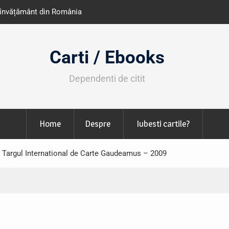
e învățământ din România
Libris organizează LIBfest în perioada 2
octombrie
Carti / Ebooks
Dependenti de citit
Home
Despre
Iubesti cartile?
a Targul International de Carte Gaudeamus – 2009