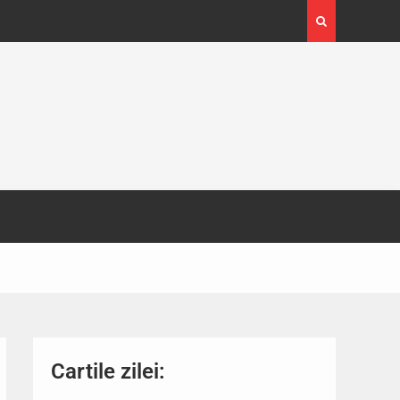
4-29
Expoziția Brâncuși de la Timișoara a atras peste
130.000 de vizitatori
Cartile zilei: