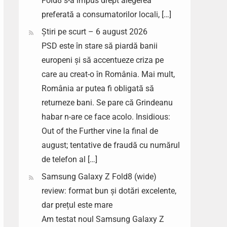
Fold8 s-a impus drept alegerea
preferată a consumatorilor locali, […]
Știri pe scurt – 6 august 2026
PSD este în stare să piardă banii
europeni și să accentueze criza pe
care au creat-o în România. Mai mult,
România ar putea fi obligată să
returneze bani. Se pare că Grindeanu
habar n-are ce face acolo. Insidious:
Out of the Further vine la final de
august; tentative de fraudă cu numărul
de telefon al […]
Samsung Galaxy Z Fold8 (wide)
review: format bun și dotări excelente,
dar prețul este mare
Am testat noul Samsung Galaxy Z