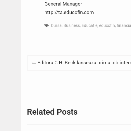
General Manager
http://ta.educofin.com
bursa
,
Business
,
Educatie
,
educofin
,
financi
Post
Editura C.H. Beck lanseaza prima biblioteca
navigation
Related Posts