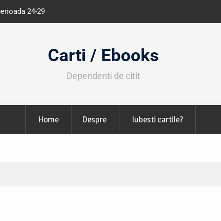
perioada 24-29
Expoziția Brâncuși de la Timișoara a at
130.000 de vizitatori
Carti / Ebooks
Dependenti de citit
Home
Despre
Iubesti cartile?