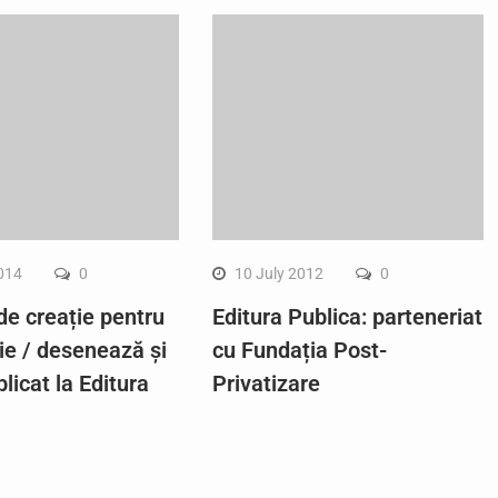
2014
0
10 July 2012
0
de creație pentru
Editura Publica: parteneriat
rie / desenează și
cu Fundația Post-
blicat la Editura
Privatizare