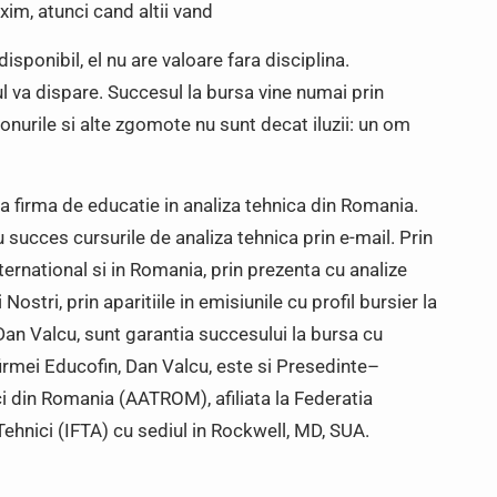
im, atunci cand altii vand
isponibil, el nu are valoare fara disciplina.
lul va dispare. Succesul la bursa vine numai prin
onurile si alte zgomote nu sunt decat iluzii: un om
a firma de educatie in analiza tehnica din Romania.
cu succes cursurile de analiza tehnica prin e-mail. Prin
international si in Romania, prin prezenta cu analize
Nostri, prin aparitiile in emisiunile cu profil bursier la
 Dan Valcu, sunt garantia succesului la bursa cu
firmei Educofin, Dan Valcu, este si Presedinte–
ci din Romania (AATROM), afiliata la Federatia
 Tehnici (IFTA) cu sediul in Rockwell, MD, SUA.