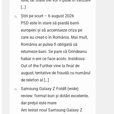
iulie, iar toate trei vor fi puse în vânzare
[…]
Știri pe scurt – 6 august 2026
PSD este în stare să piardă banii
europeni și să accentueze criza pe
care au creat-o în România. Mai mult,
România ar putea fi obligată să
returneze bani. Se pare că Grindeanu
habar n-are ce face acolo. Insidious:
Out of the Further vine la final de
august; tentative de fraudă cu numărul
de telefon al […]
Samsung Galaxy Z Fold8 (wide)
review: format bun și dotări excelente,
dar prețul este mare
Am testat noul Samsung Galaxy Z