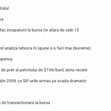
talul
sa
ac incepatorii la bursa (in afara de cele 15
nd analiza tehnica iti spune s-o faci mai devreme)
ompensa
e pret al petrolului de $106/baril, atins recent
din 2006 ca SIF-urile urmau sa scada dramatic
n de tranzactionare la bursa