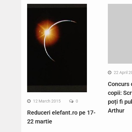
22 April 
Concurs 
copii: Sc
poți fi pu
12 March 2015
0
Arthur
Reduceri elefant.ro pe 17-
22 martie