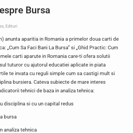
despre Bursa
ss
,
Edituri
m) anunta aparitia in Romania a primelor doua carti de
ica: „Cum Sa Faci Bani La Bursa” si „Ghid Practic: Cum
mele carti aparute in Romania care-ti ofera solutii
sul tuturor cu ajutorul educatiei aplicate in piata
tile te invata cu reguli simple cum sa castigi mult si
sciplina bursiera. Cateva subiecte de mare interes
dicatorii tehnici de baza in analiza tehnica:
u disciplina si cu un capital redus
la bursa
in analiza tehnica