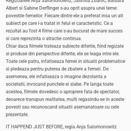
Regizoarele Anja Salomonowitz, Jasmila Zbanic, Barbara
Albert si Sabine Derflinger s-au oprit asupra unei teme:
povestile femeilor. Fiecare dintre ele a preferat insa un alt
subiect pe care l-a tratat in felul ei caracteristic. Ce a
rezultat au fost 4 filme care s-au bucurat de mare succes
si care reprezinta o atractie continua.
Chiar daca filmele trateaza subiecte diferite, fiind regizate
si produse din perspective diferite, ele se leaga intre ele.
Toate cele patru, infatiseaza femei in situatii problematice
si pledeaza pentru puterea de zbatere a femeii. De
asemenea, ele infatiseaza o imagine dezolanta a
societatii, invocand punctele ei slabe. Pe langa toate
acestea, filmele dovedesc o apropiere fata de spectator,
deoarece transpun realitatea, multi regasindu-se in aceste
povesti sau recunoscand situatii asemanatoare cu cele
prezentate.
IT HAPPEND JUST BEFORE, regia Anja Salomonowitz