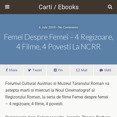
Carti / Ebooks
6 July 2009 • No Comments
Femei Despre Femei – 4 Regizoare,
4 Filme, 4 Povesti La NCRR
Share
Tweet
Pin
Mail
SMS
Forumul Cultural Austriac si Muzeul Taranului Roman va
astepta marti si miercuri la Noul Cinematograf al
Regizorului Roman, la seria de filme Femei despre femei
– 4 regizoare, 4 filme, 4 povesti.