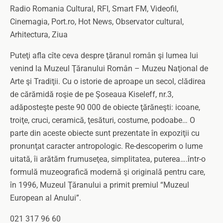
Radio Romania Cultural, RFI, Smart FM, Videofil,
Cinemagia, Port.ro, Hot News, Observator cultural,
Arhitectura, Ziua
Puteţi afla cîte ceva despre ţăranul român şi lumea lui
venind la Muzeul Ţăranului Român – Muzeu Naţional de
Arte şi Tradiţii. Cu o istorie de aproape un secol, clădirea
de cărămidă roşie de pe Şoseaua Kiseleff, nr.3,
adăposteşte peste 90 000 de obiecte ţărăneşti: icoane,
troiţe, cruci, ceramică, ţesături, costume, podoabe… O
parte din aceste obiecte sunt prezentate în expoziţii cu
pronunţat caracter antropologic. Re-descoperim o lume
uitată, îi arătăm frumuseţea, simplitatea, puterea….într-o
formulă muzeografică modernă şi originală pentru care,
în 1996, Muzeul Ţăranului a primit premiul “Muzeul
European al Anului”.
021 317 96 60