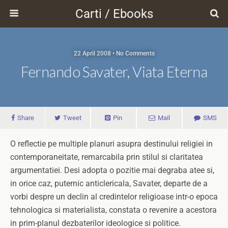
Carti / Ebooks
22 April 2008 • No Comments
Fernando Savater, Viata Eterna
Share
Tweet
Pin
Mail
SMS
O reflectie pe multiple planuri asupra destinului religiei in
contemporaneitate, remarcabila prin stilul si claritatea
argumentatiei. Desi adopta o pozitie mai degraba atee si,
in orice caz, puternic anticlericala, Savater, departe de a
vorbi despre un declin al credintelor religioase intr-o epoca
tehnologica si materialista, constata o revenire a acestora
in prim-planul dezbaterilor ideologice si politice.