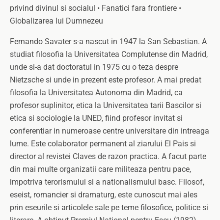
privind divinul si socialul • Fanatici fara frontiere •
Globalizarea lui Dumnezeu
Fernando Savater s-a nascut in 1947 la San Sebastian. A
studiat filosofia la Universitatea Complutense din Madrid,
unde si-a dat doctoratul in 1975 cu o teza despre
Nietzsche si unde in prezent este profesor. A mai predat
filosofia la Universitatea Autonoma din Madrid, ca
profesor suplinitor, etica la Universitatea tarii Bascilor si
etica si sociologie la UNED, fiind profesor invitat si
conferentiar in numeroase centre universitare din intreaga
lume. Este colaborator permanent al ziarului El Pais si
director al revistei Claves de razon practica. A facut parte
din mai multe organizatii care militeaza pentru pace,
impotriva terorismului si a nationalismului basc. Filosof,
eseist, romancier si dramaturg, este cunoscut mai ales
prin eseurile si articolele sale pe teme filosofice, politice si