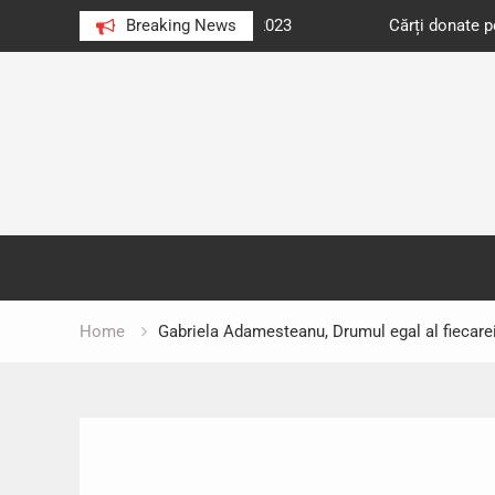
e au citit românii în 2023
Breaking News
Cărți donate pentru unități d
Skip
to
content
Home
Gabriela Adamesteanu, Drumul egal al fiecarei