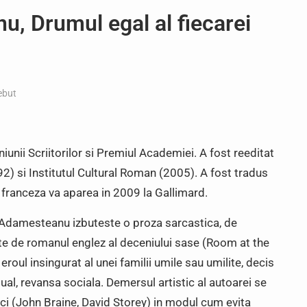
, Drumul egal al fiecarei
ebut
unii Scriitorilor si Premiul Academiei. A fost reeditat
2) si Institutul Cultural Roman (2005). A fost tradus
a franceza va aparea in 2009 la Gallimard.
la Adamesteanu izbuteste o proza sarcastica, de
trate de romanul englez al deceniului sase (Room at the
eroul insingurat al unei familii umile sau umilite, decis
al, revansa sociala. Demersul artistic al autoarei se
ici (John Braine, David Storey) in modul cum evita