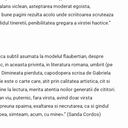
alans viclean, asteptarea moderat egoista,
 bune pagini rezulta acolo unde scriitoarea scruteaza
ul tineretii, penibilitatea gregara a virstei haotice.”
ica subtil asumata la modelul flaubertian, despre
, in aceasta privinta, in literatura romana, umbrit (pe
e Dimineata pierduta, capodopera scrisa de Gabriela
este o carte care, atit prin calitatea artistica, cit si
e la lectura, merita atentia noilor generatii de cititori.
viu, puternic, fara virsta, avind doar virsta
preuna spaima, exaltarea si necrutarea, ca si gindul
incepea, simteam, acum, cu mine».” (Sanda Cordos)