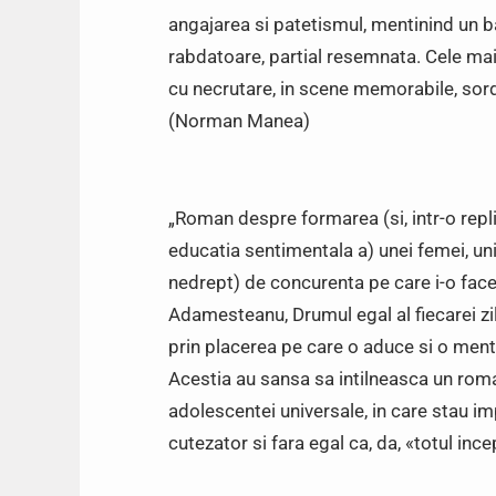
angajarea si patetismul, mentinind un b
rabdatoare, partial resemnata. Cele mai
cu necrutare, in scene memorabile, sordid
(Norman Manea)
„Roman despre formarea (si, intr-o repl
educatia sentimentala a) unei femei, unic
nedrept) de concurenta pe care i-o fac
Adamesteanu, Drumul egal al fiecarei zile 
prin placerea pe care o aduce si o mentin
Acestia au sansa sa intilneasca un roman 
adolescentei universale, in care stau im
cutezator si fara egal ca, da, «totul 