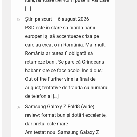
iulie, iar toate trei vor fi puse în vânzare
[…]
Știri pe scurt – 6 august 2026
PSD este în stare să piardă banii
europeni și să accentueze criza pe
care au creat-o în România. Mai mult,
România ar putea fi obligată să
returneze bani. Se pare că Grindeanu
habar n-are ce face acolo. Insidious:
Out of the Further vine la final de
august; tentative de fraudă cu numărul
de telefon al […]
Samsung Galaxy Z Fold8 (wide)
review: format bun și dotări excelente,
dar prețul este mare
Am testat noul Samsung Galaxy Z