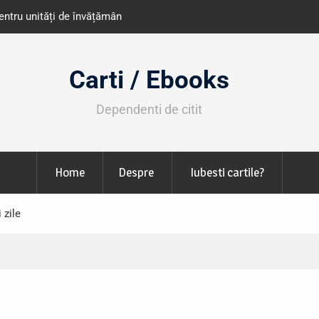
e învățământ din România
Libris organizează LIBfest în perioada 2
octombrie
Carti / Ebooks
Dependenti de citit
Home
Despre
Iubesti cartile?
 zile