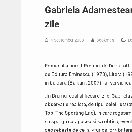
Gabriela Adamesteanu
zile
4 September 2008
Bookman
D
Romanul a primit Premiul de Debut al Uni
de Editura Eminescu (1978), Litera (199
in bulgara (Balkani, 2007), iar versiune
„In Drumul egal al fiecarei zile, Gabrie
observatie realista, de tipul celei ilus
Top, The Sporting Life), in care regasim 
sa sparga carapacea si sa obtina, eventu
deosebeste de cel al «furiosilor» britan