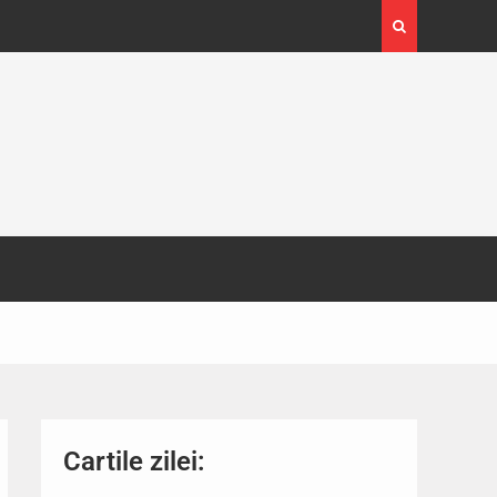
4-29
Expoziția Brâncuși de la Timișoara a atras peste
130.000 de vizitatori
Cartile zilei: