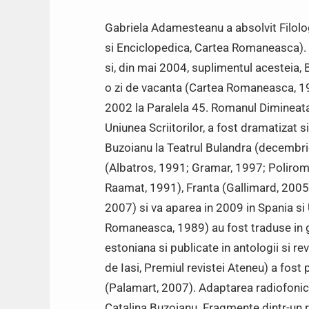
Gabriela Adamesteanu a absolvit Filologia
si Enciclopedica, Cartea Romaneasca).
si, din mai 2004, suplimentul acesteia, 
o zi de vacanta (Cartea Romaneasca, 197
2002 la Paralela 45. Romanul Dimineat
Uniunea Scriitorilor, a fost dramatizat s
Buzoianu la Teatrul Bulandra (decembrie
(Albatros, 1991; Gramar, 1997; Polirom, 
Raamat, 1991), Franta (Gallimard, 2005)
2007) si va aparea in 2009 in Spania si
Romaneasca, 1989) au fost traduse in g
estoniana si publicate in antologii si re
de Iasi, Premiul revistei Ateneu) a fost
(Palamart, 2007). Adaptarea radiofonica
Catalina Buzoianu. Fragmente dintr-un ro