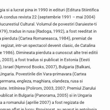
 si a lucrat pina in 1990 in edituri (Editura Stiintifica
 A condus revista 22 (septembrie 1991 – mai 2004)
Bucurestiul Cultural. Volumul de povestiri Daruieste-ti
9), tradus in rusa (Radoga, 1992), a fost reeditat in
a pierduta (Cartea Romaneasca, 1984), premiat de
i regizat, intr-un spectacol devenit clasic, de Catalina
 1986). Dimineata pierduta a cunoscut alte trei editii
2003), a fost tradus si publicat in Estonia (Eesti
, Israel (Nymrod Books, 2007), Bulgaria (Balkani,
 Ungaria. Povestirile din Vara-primavara (Cartea
ermana, engleza, maghiara, olandeza, rusa si
viste. Intilnirea (Polirom, 2003, 2007; Premiul Ziarului
 publicat in Bulgaria (Panorama, 2005) si in Ungaria
 a romanului (aprilie 2007) a fost regizata de
man aflat in lucru, Provizorat, au aparut in antologia