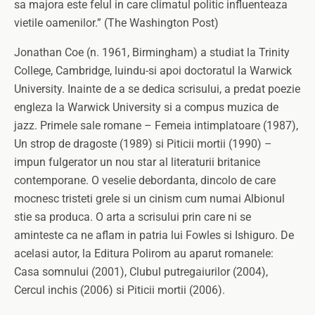
sa majora este felul in care climatul politic influenteaza
vietile oamenilor.” (The Washington Post)
Jonathan Coe (n. 1961, Birmingham) a studiat la Trinity
College, Cambridge, luindu-si apoi doctoratul la Warwick
University. Inainte de a se dedica scrisului, a predat poezie
engleza la Warwick University si a compus muzica de
jazz. Primele sale romane – Femeia intimplatoare (1987),
Un strop de dragoste (1989) si Piticii mortii (1990) –
impun fulgerator un nou star al literaturii britanice
contemporane. O veselie debordanta, dincolo de care
mocnesc tristeti grele si un cinism cum numai Albionul
stie sa produca. O arta a scrisului prin care ni se
aminteste ca ne aflam in patria lui Fowles si Ishiguro. De
acelasi autor, la Editura Polirom au aparut romanele:
Casa somnului (2001), Clubul putregaiurilor (2004),
Cercul inchis (2006) si Piticii mortii (2006).