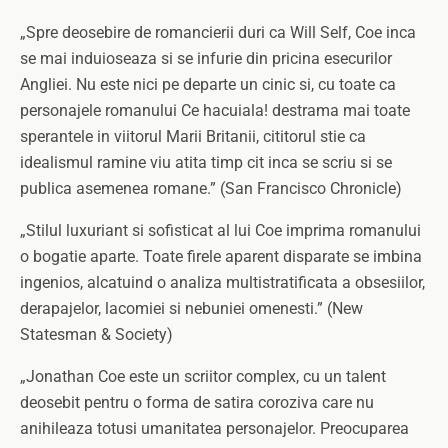
„Spre deosebire de romancierii duri ca Will Self, Coe inca
se mai induioseaza si se infurie din pricina esecurilor
Angliei. Nu este nici pe departe un cinic si, cu toate ca
personajele romanului Ce hacuiala! destrama mai toate
sperantele in viitorul Marii Britanii, cititorul stie ca
idealismul ramine viu atita timp cit inca se scriu si se
publica asemenea romane.” (San Francisco Chronicle)
„Stilul luxuriant si sofisticat al lui Coe imprima romanului
o bogatie aparte. Toate firele aparent disparate se imbina
ingenios, alcatuind o analiza multistratificata a obsesiilor,
derapajelor, lacomiei si nebuniei omenesti.” (New
Statesman & Society)
„Jonathan Coe este un scriitor complex, cu un talent
deosebit pentru o forma de satira coroziva care nu
anihileaza totusi umanitatea personajelor. Preocuparea