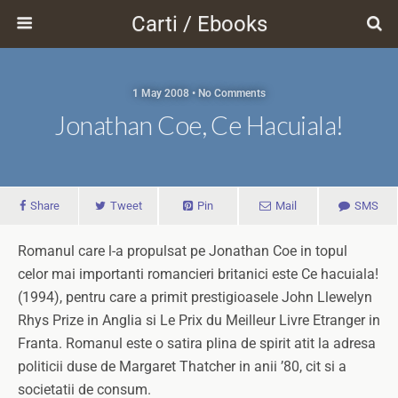
Carti / Ebooks
1 May 2008 • No Comments
Jonathan Coe, Ce Hacuiala!
Share
Tweet
Pin
Mail
SMS
Romanul care l-a propulsat pe Jonathan Coe in topul
celor mai importanti romancieri britanici este Ce hacuiala!
(1994), pentru care a primit prestigioasele John Llewelyn
Rhys Prize in Anglia si Le Prix du Meilleur Livre Etranger in
Franta. Romanul este o satira plina de spirit atit la adresa
politicii duse de Margaret Thatcher in anii ’80, cit si a
societatii de consum.