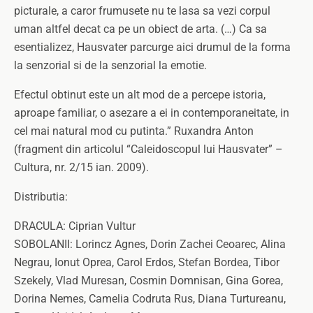
picturale, a caror frumusete nu te lasa sa vezi corpul
uman altfel decat ca pe un obiect de arta. (…) Ca sa
esentializez, Hausvater parcurge aici drumul de la forma
la senzorial si de la senzorial la emotie.
Efectul obtinut este un alt mod de a percepe istoria,
aproape familiar, o asezare a ei in contemporaneitate, in
cel mai natural mod cu putinta.” Ruxandra Anton
(fragment din articolul “Caleidoscopul lui Hausvater” –
Cultura, nr. 2/15 ian. 2009).
Distributia:
DRACULA: Ciprian Vultur
SOBOLANII: Lorincz Agnes, Dorin Zachei Ceoarec, Alina
Negrau, Ionut Oprea, Carol Erdos, Stefan Bordea, Tibor
Szekely, Vlad Muresan, Cosmin Domnisan, Gina Gorea,
Dorina Nemes, Camelia Codruta Rus, Diana Turtureanu,