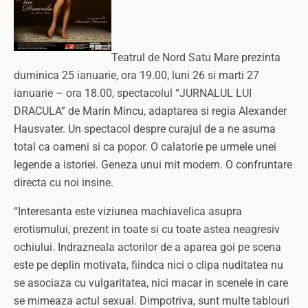
Teatrul de Nord Satu Mare prezinta
duminica 25 ianuarie, ora 19.00, luni 26 si marti 27
ianuarie – ora 18.00, spectacolul “JURNALUL LUI
DRACULA” de Marin Mincu, adaptarea si regia Alexander
Hausvater. Un spectacol despre curajul de a ne asuma
total ca oameni si ca popor. O calatorie pe urmele unei
legende a istoriei. Geneza unui mit modern. O confruntare
directa cu noi insine.
“Interesanta este viziunea machiavelica asupra
erotismului, prezent in toate si cu toate astea neagresiv
ochiului. Indrazneala actorilor de a aparea goi pe scena
este pe deplin motivata, fiindca nici o clipa nuditatea nu
se asociaza cu vulgaritatea, nici macar in scenele in care
se mimeaza actul sexual. Dimpotriva, sunt multe tablouri