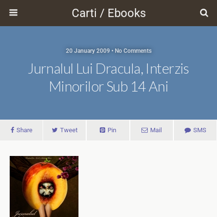
Carti / Ebooks
20 January 2009 • No Comments
Jurnalul Lui Dracula, Interzis
Minorilor Sub 14 Ani
Share
Tweet
Pin
Mail
SMS