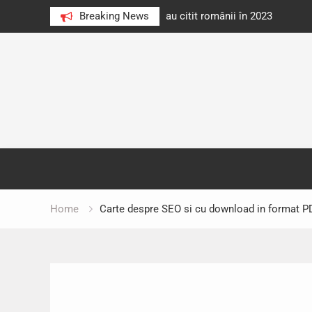
e au citit românii în 2023
Breaking News
Cărți donate pentru unități d
Skip
to
content
Home
Carte despre SEO si cu download in format P