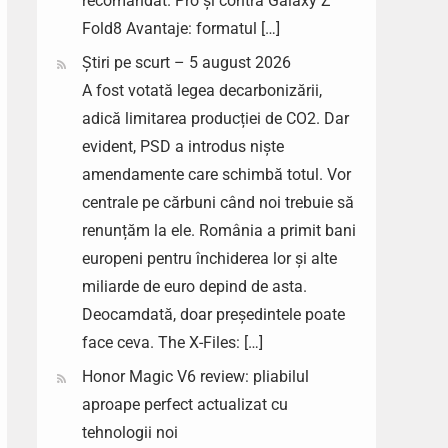
recomandat. Pro și contra Galaxy Z
Fold8 Avantaje: formatul […]
Știri pe scurt – 5 august 2026
A fost votată legea decarbonizării,
adică limitarea producției de CO2. Dar
evident, PSD a introdus niște
amendamente care schimbă totul. Vor
centrale pe cărbuni când noi trebuie să
renunțăm la ele. România a primit bani
europeni pentru închiderea lor și alte
miliarde de euro depind de asta.
Deocamdată, doar președintele poate
face ceva. The X-Files: […]
Honor Magic V6 review: pliabilul
aproape perfect actualizat cu
tehnologii noi