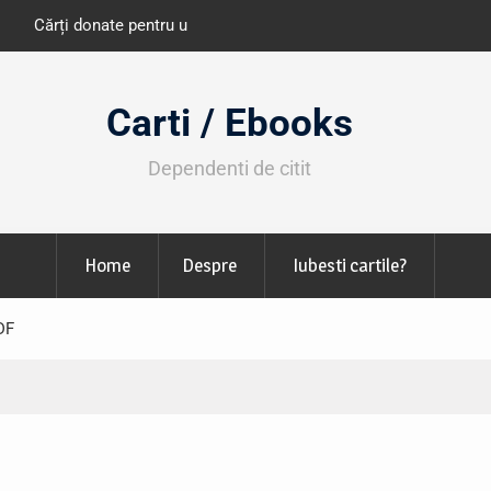
e învățământ din România
Libris organizează LIBfest în perioada 2
octombrie
Carti / Ebooks
Dependenti de citit
Home
Despre
Iubesti cartile?
DF