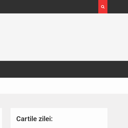
4-29
Expoziția Brâncuși de la Timișoara a atras peste
130.000 de vizitatori
Cartile zilei: