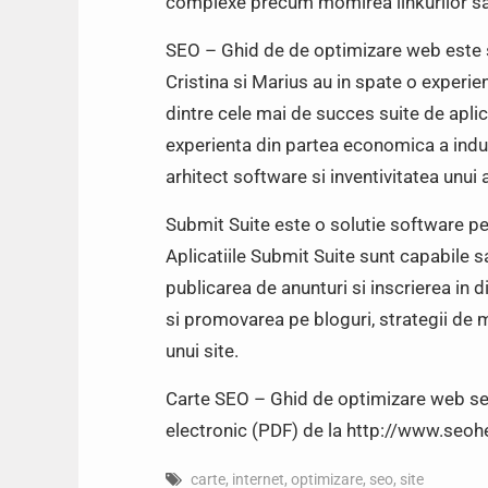
complexe precum momirea linkurilor sa
SEO – Ghid de de optimizare web este scr
Cristina si Marius au in spate o experien
dintre cele mai de succes suite de aplic
experienta din partea economica a indus
arhitect software si inventivitatea unui
Submit Suite este o solutie software pen
Aplicatiile Submit Suite sunt capabile s
publicarea de anunturi si inscrierea in 
si promovarea pe bloguri, strategii de 
unui site.
Carte SEO – Ghid de optimizare web se 
electronic (PDF) de la http://www.seo
carte
,
internet
,
optimizare
,
seo
,
site