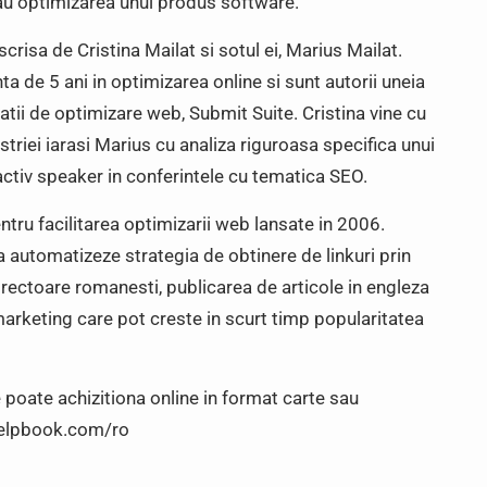
u optimizarea unui produs software.”
isa de Cristina Mailat si sotul ei, Marius Mailat.
ta de 5 ani in optimizarea online si sunt autorii uneia
atii de optimizare web, Submit Suite. Cristina vine cu
triei iarasi Marius cu analiza riguroasa specifica unui
 activ speaker in conferintele cu tematica SEO.
tru facilitarea optimizarii web lansate in 2006.
a automatizeze strategia de obtinere de linkuri prin
directoare romanesti, publicarea de articole in engleza
marketing care pot creste in scurt timp popularitatea
poate achizitiona online in format carte sau
helpbook.com/ro