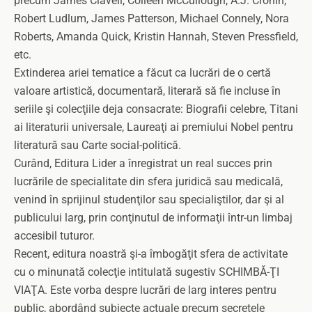
precum James Clavell, Colleen McCullough, A.J. Cronin,
Robert Ludlum, James Patterson, Michael Connely, Nora
Roberts, Amanda Quick, Kristin Hannah, Steven Pressfield,
etc.
Extinderea ariei tematice a făcut ca lucrări de o certă
valoare artistică, documentară, literară să fie incluse în
seriile şi colecţiile deja consacrate: Biografii celebre, Titani
ai literaturii universale, Laureaţi ai premiului Nobel pentru
literatură sau Carte social-politică.
Curând, Editura Lider a înregistrat un real succes prin
lucrările de specialitate din sfera juridică sau medicală,
venind în sprijinul studenţilor sau specialiştilor, dar şi al
publicului larg, prin conţinutul de informaţii într-un limbaj
accesibil tuturor.
Recent, editura noastră şi-a îmbogăţit sfera de activitate
cu o minunată colecţie intitulată sugestiv SCHIMBĂ-ŢI
VIAŢA. Este vorba despre lucrări de larg interes pentru
public, abordând subiecte actuale precum secretele