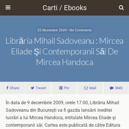
Carti / Ebooks
25 November 2009 • No Comments
Librăria Mihail Sadoveanu : Mircea
Eliade Şi Contemporanii Săi De
Mircea Handoca
Share
Tweet
Pin
Mail
SMS
În data de 9 decembrie 2009, orele 17.00, Librăria Mihail
Sadoveanu din Bucureşti va fi gazda lansării ineditei
lucrări a lui Mircea Handoca, intitulate Mircea Eliade şi
contemporanii săi. Cartea este publicată de către Editura