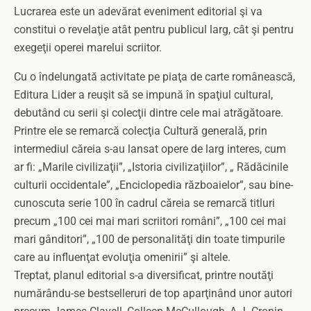
Lucrarea este un adevărat eveniment editorial şi va
constitui o revelaţie atât pentru publicul larg, cât şi pentru
exegeţii operei marelui scriitor.
Cu o îndelungată activitate pe piaţa de carte românească,
Editura Lider a reuşit să se impună în spaţiul cultural,
debutând cu serii şi colecţii dintre cele mai atrăgătoare.
Printre ele se remarcă colecţia Cultură generală, prin
intermediul căreia s-au lansat opere de larg interes, cum
ar fi: „Marile civilizaţii”, „Istoria civilizaţiilor”, „ Rădăcinile
culturii occidentale”, „Enciclopedia războaielor”, sau bine-
cunoscuta serie 100 în cadrul căreia se remarcă titluri
precum „100 cei mai mari scriitori români”, „100 cei mai
mari gânditori”, „100 de personalităţi din toate timpurile
care au influenţat evoluţia omenirii” şi altele.
Treptat, planul editorial s-a diversificat, printre noutăţi
numărându-se bestselleruri de top aparţinând unor autori