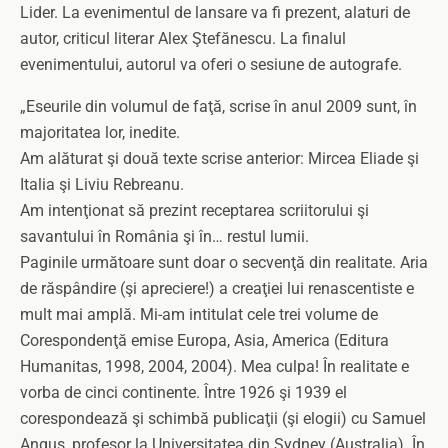
Lider. La evenimentul de lansare va fi prezent, alaturi de
autor, criticul literar Alex Ştefănescu. La finalul
evenimentului, autorul va oferi o sesiune de autografe.
„Eseurile din volumul de faţă, scrise în anul 2009 sunt, în
majoritatea lor, inedite.
Am alăturat şi două texte scrise anterior: Mircea Eliade şi
Italia şi Liviu Rebreanu.
Am intenţionat să prezint receptarea scriitorului şi
savantului în România şi în… restul lumii.
Paginile următoare sunt doar o secvenţă din realitate. Aria
de răspândire (şi apreciere!) a creaţiei lui renascentiste e
mult mai amplă. Mi-am intitulat cele trei volume de
Corespondenţă emise Europa, Asia, America (Editura
Humanitas, 1998, 2004, 2004). Mea culpa! În realitate e
vorba de cinci continente. Între 1926 şi 1939 el
corespondează şi schimbă publicaţii (şi elogii) cu Samuel
Angus, profesor la Universitatea din Sydney (Australia). În