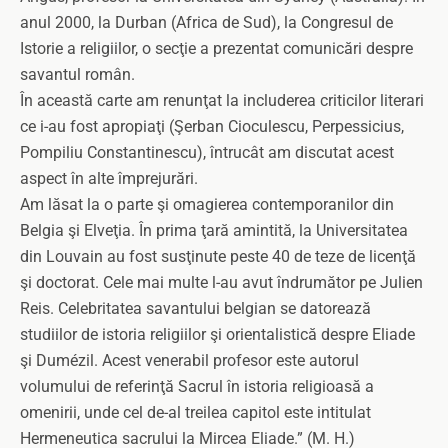
anul 2000, la Durban (Africa de Sud), la Congresul de
Istorie a religiilor, o secţie a prezentat comunicări despre
savantul român.
În această carte am renunţat la includerea criticilor literari
ce i-au fost apropiaţi (Şerban Cioculescu, Perpessicius,
Pompiliu Constantinescu), întrucât am discutat acest
aspect în alte împrejurări.
Am lăsat la o parte şi omagierea contemporanilor din
Belgia şi Elveţia. În prima ţară amintită, la Universitatea
din Louvain au fost susţinute peste 40 de teze de licenţă
şi doctorat. Cele mai multe l-au avut îndrumător pe Julien
Reis. Celebritatea savantului belgian se datorează
studiilor de istoria religiilor şi orientalistică despre Eliade
şi Dumézil. Acest venerabil profesor este autorul
volumului de referinţă Sacrul în istoria religioasă a
omenirii, unde cel de-al treilea capitol este intitulat
Hermeneutica sacrului la Mircea Eliade.” (M. H.)