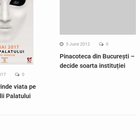
5 June 2012
0
Pinacoteca din București –
decide soarta instituției
017
0
rinde viata pe
ii Palatului