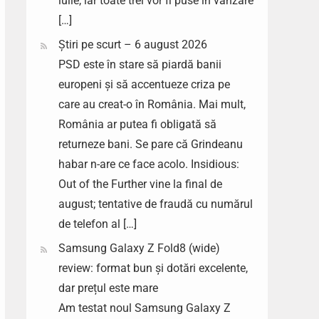
iulie, iar toate trei vor fi puse în vânzare
[…]
Știri pe scurt – 6 august 2026
PSD este în stare să piardă banii
europeni și să accentueze criza pe
care au creat-o în România. Mai mult,
România ar putea fi obligată să
returneze bani. Se pare că Grindeanu
habar n-are ce face acolo. Insidious:
Out of the Further vine la final de
august; tentative de fraudă cu numărul
de telefon al […]
Samsung Galaxy Z Fold8 (wide)
review: format bun și dotări excelente,
dar prețul este mare
Am testat noul Samsung Galaxy Z