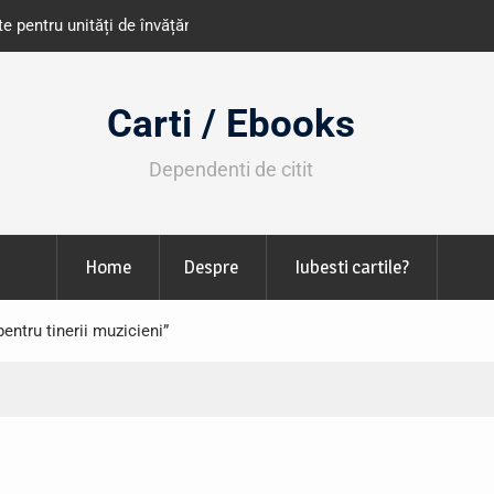
e învățământ din România
Libris organizează LIBfest în perioada 2
octombrie
Carti / Ebooks
Dependenti de citit
Home
Despre
Iubesti cartile?
entru tinerii muzicieni”