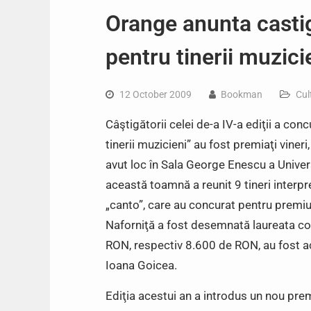
Orange anunta castig
pentru tinerii muzici
12 October 2009
Bookman
Cul
Câştigătorii celei de-a IV-a ediţii a co
tinerii muzicieni” au fost premiaţi viner
avut loc în Sala George Enescu a Univers
această toamnă a reunit 9 tineri interpre
„canto”, care au concurat pentru premiu
Naforniţă a fost desemnată laureata comp
RON, respectiv 8.600 de RON, au fost ac
Ioana Goicea.
Ediţia acestui an a introdus un nou prem