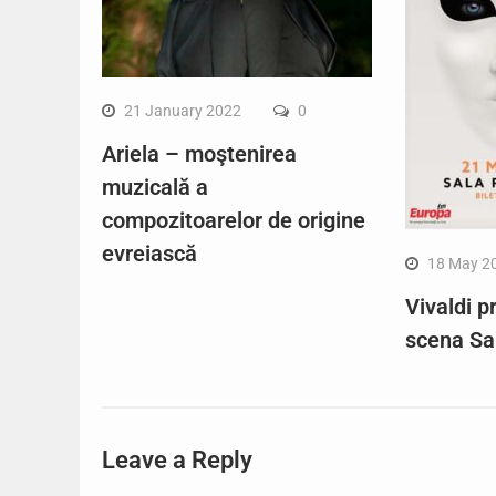
21 January 2022
0
Ariela – moştenirea
muzicală a
compozitoarelor de origine
evreiască
18 May 2
Vivaldi p
scena Sal
Leave a Reply