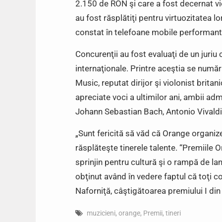
2.150 de RON şi care a fost decernat viol
au fost răsplătiţi pentru virtuozitatea l
constat în telefoane mobile performant
Concurenţii au fost evaluaţi de un juri
internaţionale. Printre aceştia se număr
Music, reputat dirijor şi violonist britan
apreciate voci a ultimilor ani, ambii adm
Johann Sebastian Bach, Antonio Vivald
„Sunt fericită să văd că Orange organi
răsplăteşte tinerele talente. “Premiile 
sprinjin pentru cultură şi o rampă de lan
obţinut având în vedere faptul că toţi c
Naforniţă, câştigătoarea premiului I din
muzicieni
,
orange
,
Premii
,
tineri