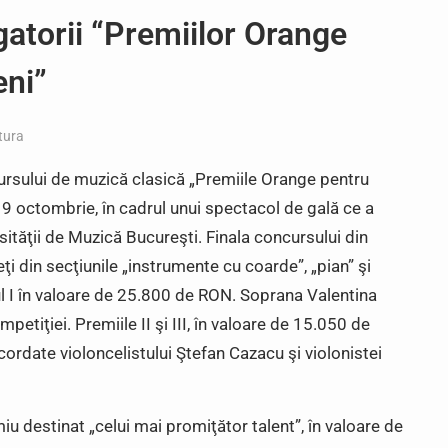
atorii “Premiilor Orange
eni”
tura
ncursului de muzică clasică „Premiile Orange pentru
i, 9 octombrie, în cadrul unui spectacol de gală ce a
ităţii de Muzică Bucureşti. Finala concursului din
ţi din secţiunile „instrumente cu coarde”, „pian” şi
l I în valoare de 25.800 de RON. Soprana Valentina
etiţiei. Premiile II şi III, în valoare de 15.050 de
ordate violoncelistului Ştefan Cazacu şi violonistei
iu destinat „celui mai promiţător talent”, în valoare de