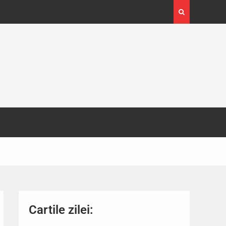
4-29
Expoziția Brâncuși de la Timișoara a atras peste
130.000 de vizitatori
Cartile zilei: