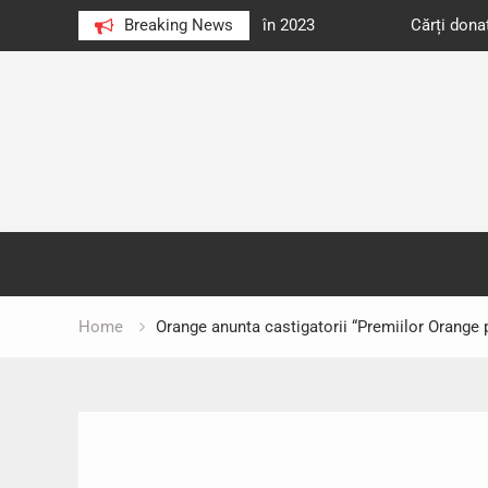
e au citit românii în 2023
Breaking News
Cărți donate pentru unități d
Skip
to
content
Home
Orange anunta castigatorii “Premiilor Orange p