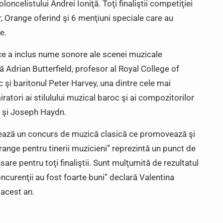
oncelistului Andrei Ioniţă. Toţi finaliştii competiţiei
or, Orange oferind şi 6 menţiuni speciale care au
e.
u ce a inclus nume sonore ale scenei muzicale
ă Adrian Butterfield, profesor al Royal College of
ic şi baritonul Peter Harvey, una dintre cele mai
iratori ai stilulului muzical baroc şi ai compozitorilor
i şi Joseph Haydn.
zează un concurs de muzică clasică ce promovează şi
Orange pentru tinerii muzicieni” reprezintă un punct de
sare pentru toţi finaliştii. Sunt mulţumită de rezultatul
oncurenţii au fost foarte buni” declară Valentina
 acest an.