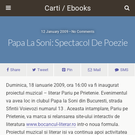
Carti / Ebooks
12 January 2009 • No Comments
Papa La Soni: Spectacol De Poezie
Share
Tweet
Pin
Mail
SMS
Duminica, 18 ianuarie 2009, ora 16:00 va fi inaugurat
proiectul muzical – literar Pariu pe Prietenie. Evenimentul
va avea loc in clubul Papa la Soni din Bucuresti, strada
Sfintii Voievozi numarul 13 . Aceasta intamplare, Pariu pe
Prietenie, va marca si relansarea site-ului interactiv de
literatura
www.bocancul-literar.ro
intr-o noua formula.
Proiectul muzical si literar isi va continua apoi activitatea