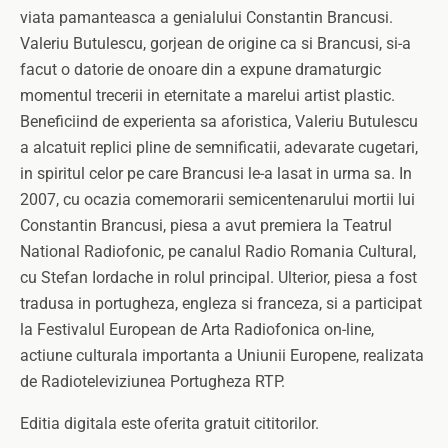
viata pamanteasca a genialului Constantin Brancusi.
Valeriu Butulescu, gorjean de origine ca si Brancusi, si-a
facut o datorie de onoare din a expune dramaturgic
momentul trecerii in eternitate a marelui artist plastic.
Beneficiind de experienta sa aforistica, Valeriu Butulescu
a alcatuit replici pline de semnificatii, adevarate cugetari,
in spiritul celor pe care Brancusi le-a lasat in urma sa. In
2007, cu ocazia comemorarii semicentenarului mortii lui
Constantin Brancusi, piesa a avut premiera la Teatrul
National Radiofonic, pe canalul Radio Romania Cultural,
cu Stefan Iordache in rolul principal. Ulterior, piesa a fost
tradusa in portugheza, engleza si franceza, si a participat
la Festivalul European de Arta Radiofonica on-line,
actiune culturala importanta a Uniunii Europene, realizata
de Radioteleviziunea Portugheza RTP.
Editia digitala este oferita gratuit cititorilor.