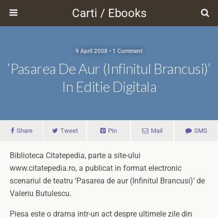
Carti / Ebooks
9 April 2008 • 1 Comment
‘Pasarea De Aur (Infinitul Brancusi)’
In Editie Digitala
Share
Tweet
Pin
Mail
SMS
Biblioteca Citatepedia, parte a site-ului
www.citatepedia.ro, a publicat in format electronic
scenariul de teatru ‘Pasarea de aur (Infinitul Brancusi)’ de
Valeriu Butulescu.
Piesa este o drama intr-un act despre ultimele zile din