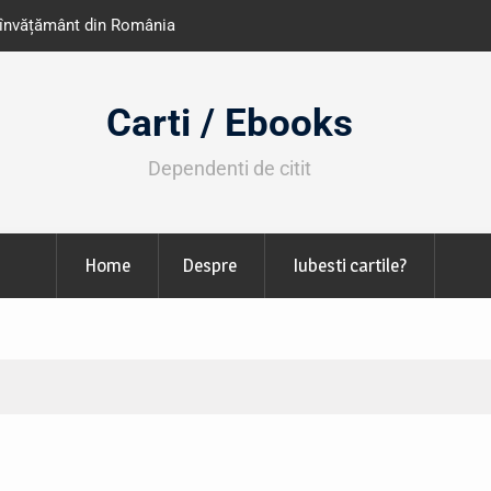
e învățământ din România
Libris organizează LIBfest în perioada 2
octombrie
Carti / Ebooks
Dependenti de citit
Home
Despre
Iubesti cartile?