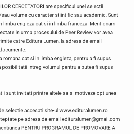
 CERCETATORI are specificul unei selectii
si/sau volume cu caracter stiintific sau academic. Sunt
 in limba engleza cat si in limba franceza. Mentionam
selectate in urma procesului de Peer Review vor avea
 trimite catre Editura Lumen, la adresa de email
 documente:
mba romana cat si in limba engleza, pentru a fi supus
posibilitatii intreg volumul pentru a putea fi supus
tii sunt invitati printre altele sa-si motiveze optiunea
 de selectie accesati site-ul www.edituralumen.ro
 asteptate pe adresa de email edituralumen@gmail.com
cu mentiunea PENTRU PROGRAMUL DE PROMOVARE A