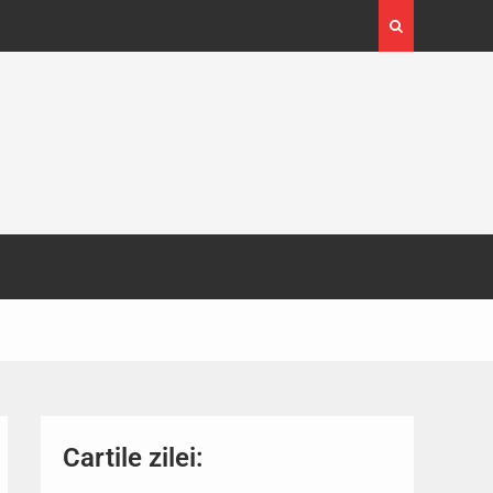
4-29
Expoziția Brâncuși de la Timișoara a atras peste
130.000 de vizitatori
Cartile zilei: