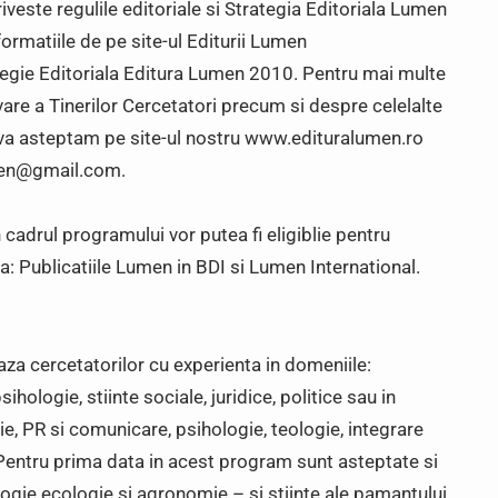
ste regulile editoriale si Strategia Editoriala Lumen
formatiile de pe site-ul Editurii Lumen
egie Editoriala Editura Lumen 2010. Pentru mai multe
re a Tinerilor Cercetatori precum si despre celelalte
 va asteptam pe site-ul nostru www.edituralumen.ro
umen@gmail.com.
cadrul programului vor putea fi eligiblie pentru
 Publicatiile Lumen in BDI si Lumen International.
 cercetatorilor cu experienta in domeniile:
sihologie, stiinte sociale, juridice, politice sau in
e, PR si comunicare, psihologie, teologie, integrare
e. Pentru prima data in acest program sunt asteptate si
biologie ecologie si agronomie – si stiinte ale pamantului