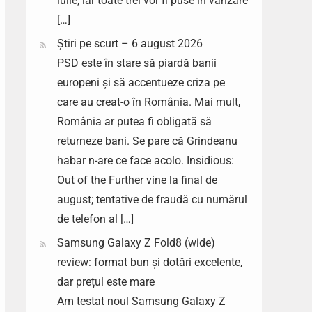
iulie, iar toate trei vor fi puse în vânzare
[…]
Știri pe scurt – 6 august 2026
PSD este în stare să piardă banii
europeni și să accentueze criza pe
care au creat-o în România. Mai mult,
România ar putea fi obligată să
returneze bani. Se pare că Grindeanu
habar n-are ce face acolo. Insidious:
Out of the Further vine la final de
august; tentative de fraudă cu numărul
de telefon al […]
Samsung Galaxy Z Fold8 (wide)
review: format bun și dotări excelente,
dar prețul este mare
Am testat noul Samsung Galaxy Z