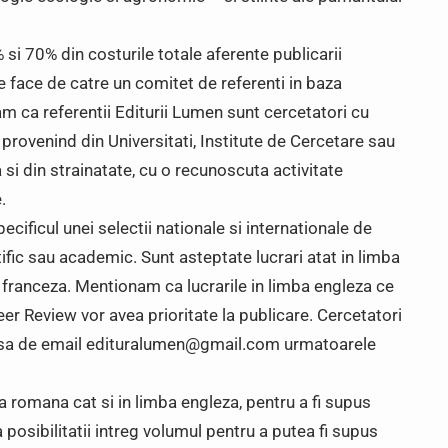
si 70% din costurile totale aferente publicarii
 se face de catre un comitet de referenti in baza
m ca referentii Editurii Lumen sunt cercetatori cu
i, provenind din Universitati, Institute de Cercetare sau
si din strainatate, cu o recunoscuta activitate
.
ul unei selectii nationale si internationale de
tific sau academic. Sunt asteptate lucrari atat in limba
a franceza. Mentionam ca lucrarile in limba engleza ce
eer Review vor avea prioritate la publicare. Cercetatori
dresa de email edituralumen@gmail.com urmatoarele
mba romana cat si in limba engleza, pentru a fi supus
posibilitatii intreg volumul pentru a putea fi supus