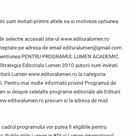
tii sunt invitati printre altele sa-si motiveze optiunea
 de selectie accesati site-ul www.edituralumen.ro
 asteptate pe adresa de email edituralumen@gmail.com
cu mentiunea PENTRU PROGRAMUL LUMEN ACADEMIC.
i Strategia Editoriala Lumen 2010 autorii sunt invitati
Editurii Lumen www.edituralumen.ro la categoria
0. Pentru mai multe informatii privind Programul de
m si despre celelalte programe editoriale ale Editurii
ww.edituralumen.ro precum si la adresa de mail
cadrul programului vor putea fi eligiblie pentru
 Publicatiile Lumen in BDI si Lumen International.