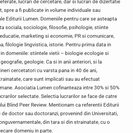
ferate, lucrari de cercetare, dar si lucrari de dizertatie
cat, spre a fi publicate in volume individuale sau
 ale Editurii Lumen. Domeniile pentru care se asteapta
ta sociala, sociologie, filosofie, psihologie, stiinte
ele educatie, marketing si economie, PR si comunicare,
, filologie lingvistica, istorie. Pentru prima data in
n domeniile: stiintele vietii – biologie ecologie si
ografie, geologie. Ca si in anii anteriori, si la
tineri cercetatori cu varsta pana in 40 de ani,
trainatate, care sunt implicati sau au efectuat
o-umane. Asociatia Lumen cofinanteaza intre 30% si 50%
ucrarilor selectate. Selectia lucrarilor se face de catre
ului Blind Peer Review. Mentionam ca referentii Editurii
ic de doctor sau doctoranzi, provenind din Universitati,
onguvernamentale, din tara si din strainatate, cu o
fiecare domeniu in parte.