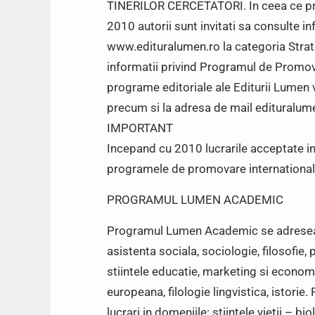
TINERILOR CERCETATORI. In ceea ce prive
2010 autorii sunt invitati sa consulte in
www.edituralumen.ro la categoria Strat
informatii privind Programul de Promova
programe editoriale ale Editurii Lumen
precum si la adresa de mail editural
IMPORTANT
Incepand cu 2010 lucrarile acceptate in 
programele de promovare internationala:
PROGRAMUL LUMEN ACADEMIC
Programul Lumen Academic se adreseaza
asistenta sociala, sociologie, filosofie, p
stiintele educatie, marketing si economi
europeana, filologie lingvistica, istori
lucrari in domeniile: stiintele vietii – 