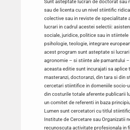
Sunt asteptate lucrari de doctorat sau re
sau de licenta cu un nivel stiintific ridi
colective sau in reviste de specialitate
lucrari in cadrul acestei selectii: asisten
sociale, juridice, politice sau in stiint
psihologie, teologie, integrare europeana
acest program sunt asteptate si lucrari i
agronomie – si stiinte ale pamantului – ge
aceasta editie sunt incurajati sa aplice 
masteranzi, doctoranzi, din tara si din s
cercetari stiintifice in domeniile soci
din costurile totale aferente publicarii l
un comitet de referenti in baza principi
Lumen sunt cercetatori cu titlul stiintif
Institute de Cercetare sau Organizatii n
recunoscuta activitate profesionala in 