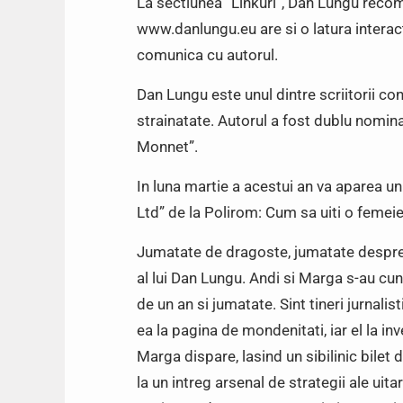
La sectiunea “Linkuri”, Dan Lungu recom
www.danlungu.eu are si o latura interac
comunica cu autorul.
Dan Lungu este unul dintre scriitorii c
strainatate. Autorul a fost dublu nomina
Monnet”.
In luna martie a acestui an va aparea u
Ltd” de la Polirom: Cum sa uiti o femeie
Jumatate de dragoste, jumatate despre 
al lui Dan Lungu. Andi si Marga s-au cu
de un an si jumatate. Sint tineri jurnalist
ea la pagina de mondenitati, iar el la inve
Marga dispare, lasind un sibilinic bilet d
la un intreg arsenal de strategii ale uita