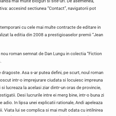
anda mai multe bloguri si site-uri. De asemenea,
tiva: accesind sectiunea “Contact”, navigatorii pot
ontemporani cu cele mai multe contracte de editare in
lizat la editia din 2008 a prestigioaselor premii “Jean
n nou roman semnat de Dan Lungu in colectia “Fiction
.
dragoste. Asa s-ar putea defini, pe scurt, noul roman
noscut intr-o imprejurare ciudata si locuiesc impreuna
i si lucreaza la acelasi ziar dintr-un oras de provincie,
stigatii. Desi lucrurile intre ei merg bine, intr-o buna zi
e adio. In lipsa unei explicatii rationale, Andi apeleaza
rii. Viata lui se complica si mai mult odata cu intilnirea