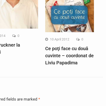
2014
0
10 April 2012
0
ruckner la
Ce poţi face cu două
i
cuvinte – coordonat de
Liviu Papadima
red fields are marked
*