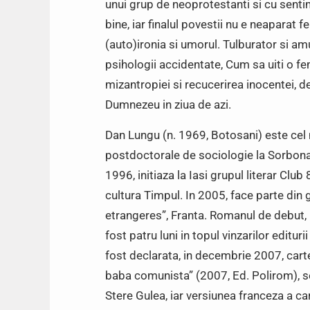
unui grup de neoprotestanti si cu senti
bine, iar finalul povestii nu e neaparat fer
(auto)ironia si umorul. Tulburator si amuz
psihologii accidentate, Cum sa uiti o fe
mizantropiei si recucerirea inocentei, 
Dumnezeu in ziua de azi.
Dan Lungu (n. 1969, Botosani) este cel m
postdoctorale de sociologie la Sorbona s
1996, initiaza la Iasi grupul literar Club
cultura Timpul. In 2005, face parte din g
etrangeres”, Franta. Romanul de debut, Ra
fost patru luni in topul vinzarilor edit
fost declarata, in decembrie 2007, carte
baba comunista” (2007, Ed. Polirom), se
Stere Gulea, iar versiunea franceza a ca