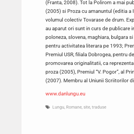
(Franta, 2008). Tot la Polirom a mai pu
(2005) si Proza cu amanuntul (editia a I
volumul colectiv Tovarase de drum. Exp
au aparut ori sunt in curs de publicare i
poloneza, slovena, maghiara, bulgara si
pentru activitatea literara pe 1993; Pre
Premiul USR, filiala Dobrogea, pentru 
promovarea originalitatii, ca reprezentan
proza (2005), Premiul “V. Pogor”, al Prima
(2007). Membru al Uniunii Scriitorilor 
www.danlungu.eu
Lungu
,
Romane
,
site
,
traduse