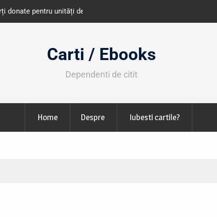
e învățământ din România
Libris organizează LIBfest în perioada 2
octombrie
Carti / Ebooks
Dependenti de citit
Home
Despre
Iubesti cartile?