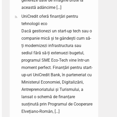
genereze date de imagine brute la
această adâncime […]
UniCredit oferă finanțări pentru
tehnologii eco
Dacă gestionezi un start-up tech sau o
companie mică și te gândești cum să-
ți modernizezi infrastructura sau
sediul fără să-ți extenuezi bugetul,
programul SME Eco-Tech vine într-un
moment perfect. Finanțări pentru start-
up-uri UniCredit Bank, în parteneriat cu
Ministerul Economiei, Digitalizării,
Antreprenoriatului și Turismului, a
lansat o schemă de finanțare
susținută prin Programul de Cooperare
Elvețiano-Român, […]