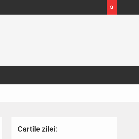
4-29
Expoziția Brâncuși de la Timișoara a atras peste
130.000 de vizitatori
Cartile zilei: