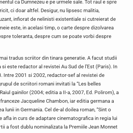
mentul ca Dumnezeu e pe urmele sale. Tot raul e spre
icit, ci doar altfel. Desigur, nu lipsesc malitia,
ant, infiorat de nelinisti existentiale si cutreierat de
meie este, in acelasi timp, o carte despre dizolvarea
despre toleranta, despre cum se poate vorbi despre
ai tradus scriitor din tinara generatie. A facut studii
i este redactor al revistei Au Sud de l’Est (Paris). In
 8. Intre 2001 si 2002, redactor-sef al revistei de
rupul de scriitori romani invitati la “Les belles
iul gainilor (2004; editia a II-a, 2007, Ed. Polirom), a
urii franceze Jacqueline Chambon, iar editia germana a
a lunii in Germania. Cel de-al doilea roman, “Sint o
 afla in curs de adaptare cinematografica in regia lui
rtii a fost dublu nominalizata la Premiile Jean Monnet