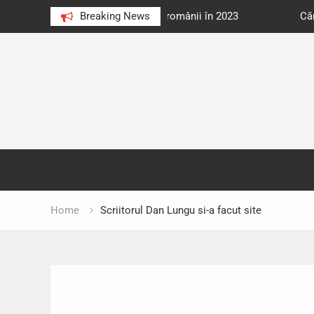
e au citit românii în 2023
Breaking News
Cărți donate pentru unități d
Skip
to
content
Home
Scriitorul Dan Lungu si-a facut site