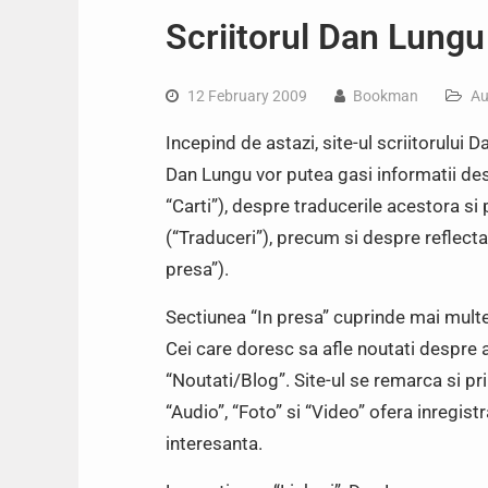
Scriitorul Dan Lungu 
12 February 2009
Bookman
Au
Incepind de astazi, site-ul scriitorului Da
Dan Lungu vor putea gasi informatii despr
“Carti”), despre traducerile acestora si p
(“Traduceri”), precum si despre reflecta
presa”).
Sectiunea “In presa” cuprinde mai multe ru
Cei care doresc sa afle noutati despre a
“Noutati/Blog”. Site-ul se remarca si p
“Audio”, “Foto” si “Video” ofera inregist
interesanta.