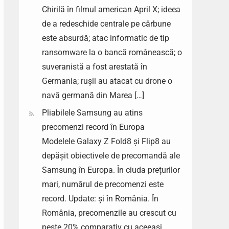
Chirilă în filmul american April X; ideea
de a redeschide centrale pe cărbune
este absurdă; atac informatic de tip
ransomware la o bancă românească; o
suveranistă a fost arestată în
Germania; rușii au atacat cu drone o
navă germană din Marea […]
Pliabilele Samsung au atins
precomenzi record în Europa
Modelele Galaxy Z Fold8 și Flip8 au
depășit obiectivele de precomandă ale
Samsung în Europa. În ciuda prețurilor
mari, numărul de precomenzi este
record. Update: și în România. În
România, precomenzile au crescut cu
peste 20% comparativ cu aceeași