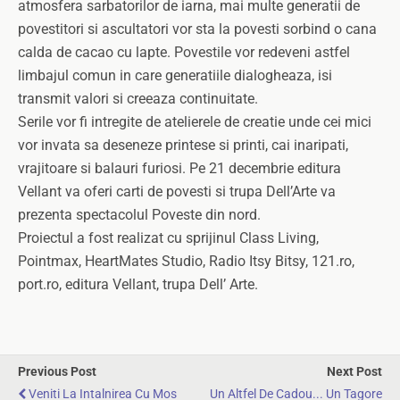
atmosfera sarbatorilor de iarna, mai multe generatii de
povestitori si ascultatori vor sta la povesti sorbind o cana
calda de cacao cu lapte. Povestile vor redeveni astfel
limbajul comun in care generatiile dialogheaza, isi
transmit valori si creeaza continuitate.
Serile vor fi intregite de atelierele de creatie unde cei mici
vor invata sa deseneze printese si printi, cai inaripati,
vrajitoare si balauri furiosi. Pe 21 decembrie editura
Vellant va oferi carti de povesti si trupa Dell’Arte va
prezenta spectacolul Poveste din nord.
Proiectul a fost realizat cu sprijinul Class Living,
Pointmax, HeartMates Studio, Radio Itsy Bitsy, 121.ro,
port.ro, editura Vellant, trupa Dell’ Arte.
Previous Post
Next Post
Veniti La Intalnirea Cu Mos
Un Altfel De Cadou... Un Tagore