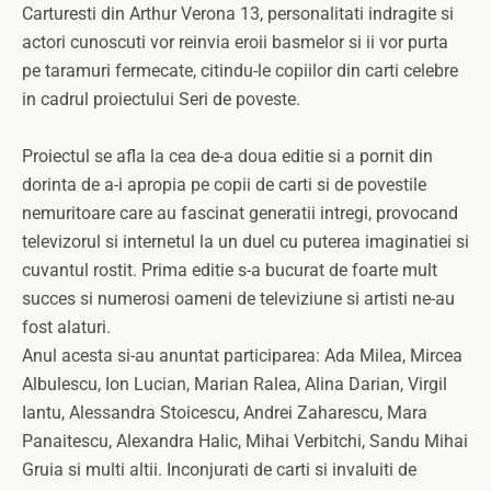
Carturesti din Arthur Verona 13, personalitati indragite si
actori cunoscuti vor reinvia eroii basmelor si ii vor purta
pe taramuri fermecate, citindu-le copiilor din carti celebre
in cadrul proiectului Seri de poveste.
Proiectul se afla la cea de-a doua editie si a pornit din
dorinta de a-i apropia pe copii de carti si de povestile
nemuritoare care au fascinat generatii intregi, provocand
televizorul si internetul la un duel cu puterea imaginatiei si
cuvantul rostit. Prima editie s-a bucurat de foarte mult
succes si numerosi oameni de televiziune si artisti ne-au
fost alaturi.
Anul acesta si-au anuntat participarea: Ada Milea, Mircea
Albulescu, Ion Lucian, Marian Ralea, Alina Darian, Virgil
Iantu, Alessandra Stoicescu, Andrei Zaharescu, Mara
Panaitescu, Alexandra Halic, Mihai Verbitchi, Sandu Mihai
Gruia si multi altii. Inconjurati de carti si invaluiti de