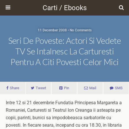
Carti / Ebooks
11 December 2008 • No Comments
Seri De Poveste: Actori Si Vedete
TV Se Intalnesc La Carturesti
Pentru A Citi Povesti Celor Mici
Share
Tweet
Pin
Mail
SMS
Intre 12 si 21 decembrie Fundatia Principesa Margareta a
Romaniei, Carturesti si Teatrul Ion Creanga ii asteapta pe
copii, parinti, bunici sa impodobeasca sarbatorile cu
povesti. In fiecare seara, incepand cu ora 18.30, in libraria