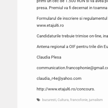
primi un cec de 1.500 RON si va avea pos
presa. Premiul va fi decernat in toamna
Formularul de inscriere si regulamentul 
www.etajul6.ro
Candidaturile trebuie trimise on-line, 
Antena regional a OIF pentru trile din E
Claudia Plesa
communication.francophonie@gmail.
claudia_r4e@yahoo.com
http://www.etajul6.ro/concours.
bucuresti
,
Cultura
,
francofonie
,
jurnalism