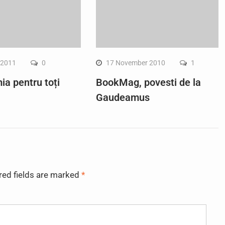
 2011
0
17 November 2010
1
a pentru toți
BookMag, povesti de la
Gaudeamus
red fields are marked
*