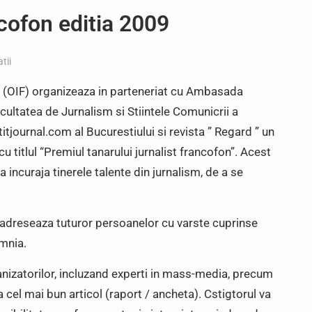
ncofon editia 2009
tii
i (OIF) organizeaza in parteneriat cu Ambasada
acultatea de Jurnalism si Stiintele Comunicrii a
itjournal.com al Bucurestiului si revista ” Regard ” un
cu titlul “Premiul tanarului jurnalist francofon”. Acest
 incuraja tinerele talente din jurnalism, de a se
e adreseaza tuturor persoanelor cu varste cuprinse
omnia.
anizatorilor, incluzand experti in mass-media, precum
 cel mai bun articol (raport / ancheta). Cstigtorul va