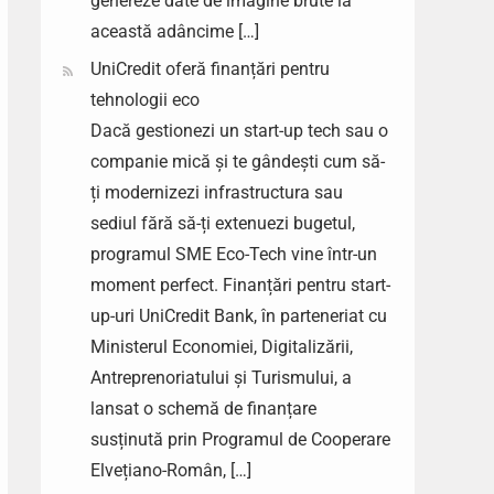
genereze date de imagine brute la
această adâncime […]
UniCredit oferă finanțări pentru
tehnologii eco
Dacă gestionezi un start-up tech sau o
companie mică și te gândești cum să-
ți modernizezi infrastructura sau
sediul fără să-ți extenuezi bugetul,
programul SME Eco-Tech vine într-un
moment perfect. Finanțări pentru start-
up-uri UniCredit Bank, în parteneriat cu
Ministerul Economiei, Digitalizării,
Antreprenoriatului și Turismului, a
lansat o schemă de finanțare
susținută prin Programul de Cooperare
Elvețiano-Român, […]