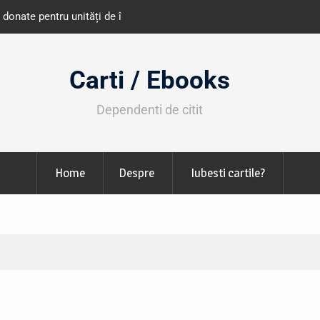
e învățământ din România
Libris organizează LIBfest în perioada 2
octombrie
Carti / Ebooks
Dependenti de citit
Home
Despre
Iubesti cartile?