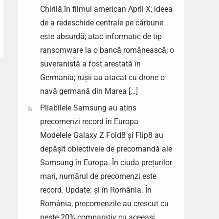
Chirilă în filmul american April X; ideea
de a redeschide centrale pe cărbune
este absurdă; atac informatic de tip
ransomware la o bancă românească; o
suveranistă a fost arestată în
Germania; rușii au atacat cu drone o
navă germană din Marea […]
Pliabilele Samsung au atins
precomenzi record în Europa
Modelele Galaxy Z Fold8 și Flip8 au
depășit obiectivele de precomandă ale
Samsung în Europa. În ciuda prețurilor
mari, numărul de precomenzi este
record. Update: și în România. În
România, precomenzile au crescut cu
peste 20% comparativ cu aceeași