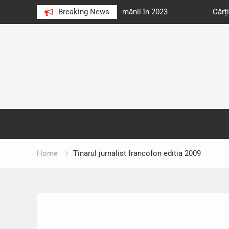
e au citit românii în 2023
Breaking News
Cărți donate pentru unități d
Skip
to
content
Home
Tinarul jurnalist francofon editia 2009