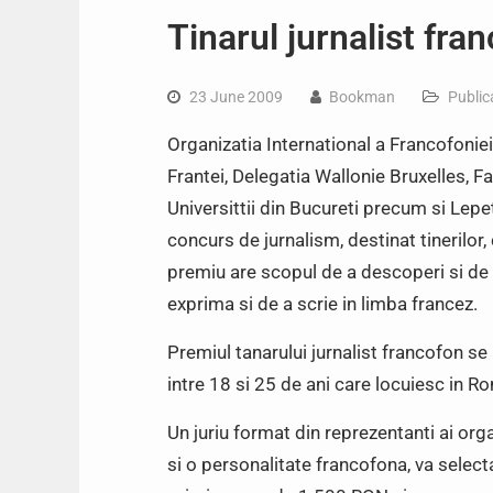
Tinarul jurnalist fra
23 June 2009
Bookman
Publica
Organizatia International a Francofonie
Frantei, Delegatia Wallonie Bruxelles, F
Universittii din Bucureti precum si Lepet
concurs de jurnalism, destinat tinerilor, 
premiu are scopul de a descoperi si de a
exprima si de a scrie in limba francez.
Premiul tanarului jurnalist francofon s
intre 18 si 25 de ani care locuiesc in R
Un juriu format din reprezentanti ai org
si o personalitate francofona, va selecta