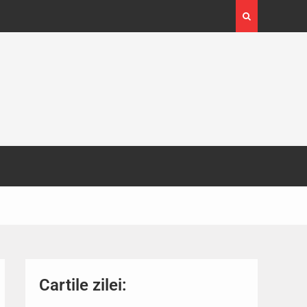
4-29
Expoziția Brâncuși de la Timișoara a atras peste
130.000 de vizitatori
Cartile zilei: