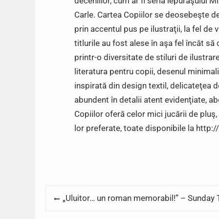
deceniilor, cum ar fi seria iepuraşului 
Carle. Cartea Copiilor se deosebeşte de 
prin accentul pus pe ilustraţii, la fel d
titlurile au fost alese în aşa fel încât s
printr-o diversitate de stiluri de ilustrar
literatura pentru copii, desenul minimalist 
inspirată din design textil, delicateţea 
abundent în detalii atent evidenţiate, 
Copiilor oferă celor mici jucării de pluş
lor preferate, toate disponibile la http:
Post
„Uluitor… un roman memorabil!” – Sunday
navigation