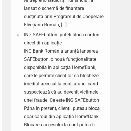
Antreprenoriatului și Turismului, a
lansat o schemă de finanțare
susținută prin Programul de Cooperare
Elvețiano-Român, […]
ING SAFEbutton: puteți bloca conturi
direct din aplicație
ING Bank România anunță lansarea
SAFEbutton, o nouă funcționalitate
disponibilă în aplicația Home’Bank,
care le permite clienților să blocheze
imediat accesul la cont, atunci când
suspectează că au devenit victimele
unei fraude. Ce este ING SAFEbutton
Până în prezent, clienții puteau bloca
doar cardul din aplicația Home’Bank.
Blocarea accesului la cont putea fi