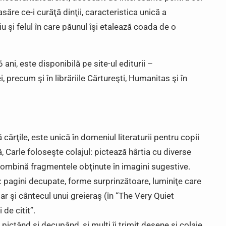
săre ce-i curăţă dinţii, caracteristica unică a
u şi felul în care păunul îşi etalează coada de o
ani, este disponibilă pe site-ul editurii –
, precum şi în librăriile Cărtureşti, Humanitas şi în
ză cărţile, este unică în domeniul literaturii pentru copii
, Carle foloseşte colajul: pictează hârtia cu diverse
combină fragmentele obţinute în imagini sugestive.
vă: pagini decupate, forme surprinzătoare, luminiţe care
iar şi cântecul unui greieraş (în “The Very Quiet
 de citit”.
, pictând şi decupând, şi mulţi îi trimit desene şi colaje