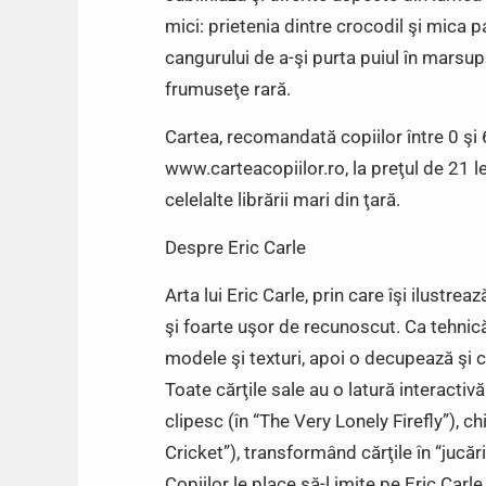
mici: prietenia dintre crocodil şi mica pa
cangurului de a-şi purta puiul în marsupi
frumuseţe rară.
Cartea, recomandată copiilor între 0 şi 6 
www.carteacopiilor.ro, la preţul de 21 lei
celelalte librării mari din ţară.
Despre Eric Carle
Arta lui Eric Carle, prin care îşi ilustrea
şi foarte uşor de recunoscut. Ca tehnică
modele şi texturi, apoi o decupează şi 
Toate cărţile sale au o latură interacti
clipesc (în “The Very Lonely Firefly”), ch
Cricket”), transformând cărţile în “jucării
Copiilor le place să-l imite pe Eric Carle