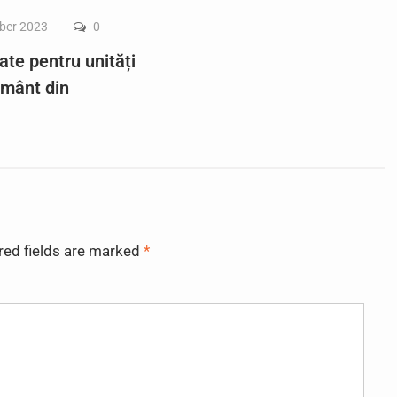
ber 2023
0
ate pentru unități
ământ din
red fields are marked
*