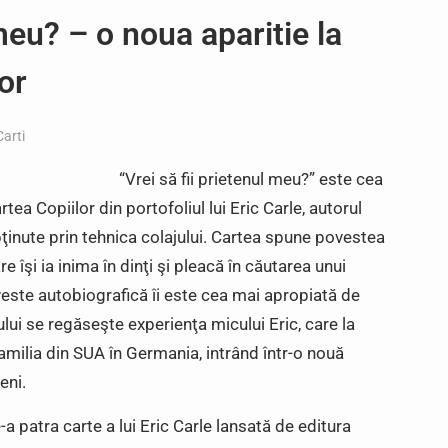
 meu? – o noua aparitie la
or
Carti
“Vrei să fii prietenul meu?” este cea
ea Copiilor din portofoliul lui Eric Carle, autorul
obţinute prin tehnica colajului. Cartea spune povestea
re îşi ia inima în dinţi şi pleacă în căutarea unui
veste autobiografică îi este cea mai apropiată de
ului se regăseşte experienţa micului Eric, care la
amilia din SUA în Germania, intrând într-o nouă
eni.
-a patra carte a lui Eric Carle lansată de editura