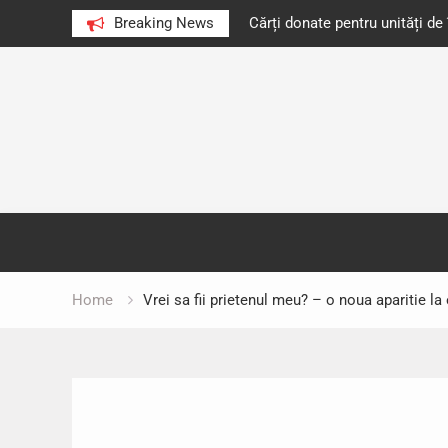
e au citit românii în 2023
Breaking News
Cărți donate pentru unități d
Skip
to
content
Home
Vrei sa fii prietenul meu? – o noua aparitie la