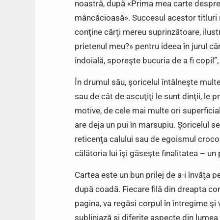
noastră, după «Prima mea carte despre
mâncăcioasă». Succesul acestor titluri 
conţine cărţi mereu suprinzătoare, ilustra
prietenul meu?» pentru ideea în jurul căr
îndoială, sporeşte bucuria de a fi copil”
În drumul său, şoricelul întâlneşte mul
sau de cât de ascuţiţi le sunt dinţii, le p
motive, de cele mai multe ori superficial
are deja un pui în marsupiu. Şoricelul se 
reticenţa calului sau de egoismul crocodi
călătoria lui îşi găseşte finalitatea – un 
Cartea este un bun prilej de a-i învăţa 
după coadă. Fiecare filă din dreapta co
pagina, va regăsi corpul în întregime şi 
subliniază şi diferite aspecte din lume