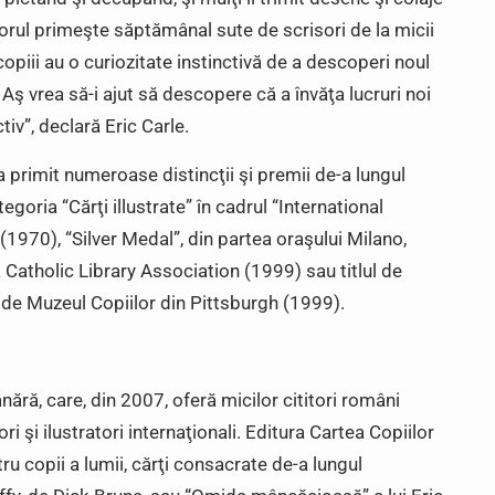
Autorul primeşte săptămânal sute de scrisori de la micii
opiii au o curiozitate instinctivă de a descoperi noul
. Aş vrea să-i ajut să descopere că a învăţa lucruri noi
tiv”, declară Eric Carle.
a primit numeroase distincţii şi premii de-a lungul
tegoria “Cărţi illustrate” în cadrul “International
 (1970), “Silver Medal”, din partea oraşului Milano,
a Catholic Library Association (1999) sau titlul de
it de Muzeul Copiilor din Pittsburgh (1999).
nără, care, din 2007, oferă micilor cititori români
ri şi ilustratori internaţionali. Editura Cartea Copiilor
ntru copii a lumii, cărţi consacrate de-a lungul