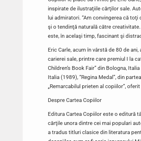
inspirate de ilustraţiile cărţilor sale. 
lui admiratori. “Am convingerea că toţi c
şi o tendinţă naturală către creativitate
este, în acelaşi timp, fascinant şi distrac
Eric Carle, acum în vârstă de 80 de ani, 
carierei sale, printre care premiul I la ca
Children’s Book Fair” din Bologna, Italia
Italia (1989), “Regina Medal”, din parte
„Remarcabilul prieten al copiilor”, ofer
Despre Cartea Copiilor
Editura Cartea Copiilor este o editură tâ
cărţile unora dintre cei mai populari auto
a tradus titluri clasice din literatura pe