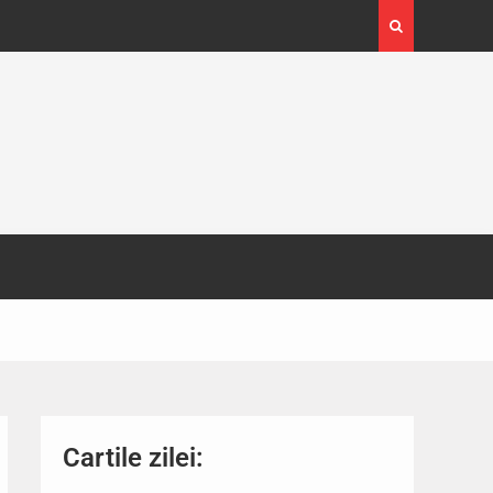
4-29
Expoziția Brâncuși de la Timișoara a atras peste
130.000 de vizitatori
Cartile zilei: