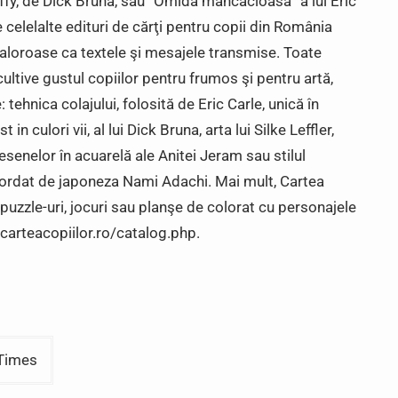
Miffy, de Dick Bruna, sau “Omida mâncăcioasă” a lui Eric
celelalte edituri de cărţi pentru copii din România
e valoroase ca textele şi mesajele transmise. Toate
ă cultive gustul copiilor pentru frumos şi pentru artă,
e: tehnica colajului, folosită de Eric Carle, unică în
in culori vii, al lui Dick Bruna, arta lui Silke Leffler,
desenelor în acuarelă ale Anitei Jeram sau stilul
abordat de japoneza Nami Adachi. Mai mult, Cartea
, puzzle-uri, jocuri sau planşe de colorat cu personajele
//carteacopiilor.ro/catalog.php.
 Times