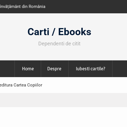
e învățământ din România
Libris organizează LIBfest în perioada 2
octombrie
Carti / Ebooks
Dependenti de citit
Home
Despre
Iubesti cartile?
 editura Cartea Copiilor