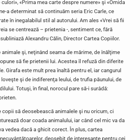
 culori», «Prima mea carte despre numere» şi «Omida
ne-a determinat să continuăm seria Eric Carle, ce
te în inegalabilul stil al autorului. Am ales «Vrei să fii
eia se centrează – prietenia -, sentiment ce, fără
, subliniază Alexandru Călin, Director Cartea Copiilor.
te animale şi, neţinând seama de mărime, de înălţime
ropune să fie prietenii lui. Acestea îl refuză din diferite
e. Girafa este mult prea înaltă pentru el, iar cangurul
loveşte şi de indiferenţa leului, de trufia păunului, de
lului. Totuşi, în final, norocul pare să-i surâdă:
prieten.
pe copii să deosebească animalele şi nu oricum, ci
nturează doar coada animalului, iar când cel mic va da
va vedea dacă a ghicit corect. În plus, cartea
a necuvântătoarelor, deosebit de interesante pentru cei