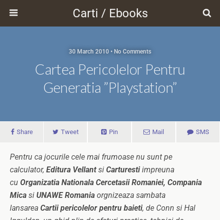
Carti / Ebooks
30 March 2010 • No Comments
Cartea Pericolelor Pentru
Generatia ”playstation”
Share
Tweet
Pin
Mail
SMS
Pentru ca jocurile cele mai frumoase nu sunt pe
calculator,
Editura Vellant
si
Carturesti
impreuna
cu
Organizatia Nationala Cercetasii Romaniei, Compania
Mica
si
UNAWE Romania
orgnizeaza sambata
lansarea
Cartii pericolelor pentru baieti
, de Conn si Hal