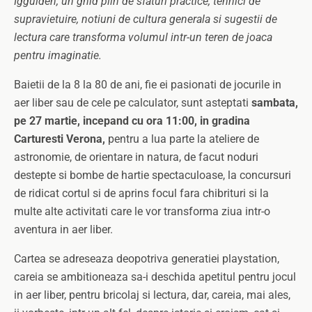
Iggulden, un ghid plin de sfaturi practice, tehnici de
supravietuire, notiuni de cultura generala si sugestii de
lectura care transforma volumul intr-un teren de joaca
pentru imaginatie.
Baietii de la 8 la 80 de ani, fie ei pasionati de jocurile in
aer liber sau de cele pe calculator, sunt asteptati
sambata,
pe 27 martie, incepand cu ora 11:00, in gradina
Carturesti Verona,
pentru a lua parte la ateliere de
astronomie, de orientare in natura, de facut noduri
destepte si bombe de hartie spectaculoase, la concursuri
de ridicat cortul si de aprins focul fara chibrituri si la
multe alte activitati care le vor transforma ziua intr-o
aventura in aer liber.
Cartea se adreseaza deopotriva generatiei playstation,
careia se ambitioneaza sa-i deschida apetitul pentru jocul
in aer liber, pentru bricolaj si lectura, dar, careia, mai ales,