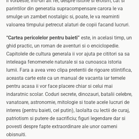
ii vorbeste, intr-un alt fel, despre istorie si eroism, cat si
parintilor din generatia supracompensare carora le va
smulge un zambet nostalgic si, poate, le va reaminti
valoarea timpului petrecut alaturi de copii facand lucruri.
“Cartea pericolelor pentru baieti”
este, in acelasi timp, un
ghid practic, un roman de aventuri si o enciclopedie.
Capitolele de cultura generala ii vor ajuta pe cititori sa sa
inteleaga fenomenele naturale si sa cunoasca istoria
lumii. Fara a avea vreo clipa pretentii de rigoare stiintifica,
aceasta carte este ca un manual de vacanta iar temele
pentru acasa ii vor face placere chiar si celui mai
indaratnic scolar. Coduri secrete, dinozauri, batalii celebre,
vanatoare, astronomie, mitologie si toate acele lucruri de
interes (pentru baieti, cel putin), laolalta cu lectii de curaj,
patriotism si putere de sacrificiu; figuri legendare dar si
povesti despre fapte extraordinare ale unor oameni
obisnuiti.