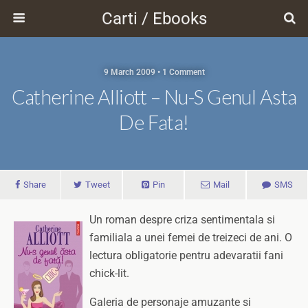
Carti / Ebooks
9 March 2009 • 1 Comment
Catherine Alliott – Nu-S Genul Asta
De Fata!
Share
Tweet
Pin
Mail
SMS
Un roman despre criza sentimentala si
familiala a unei femei de treizeci de ani. O
lectura obligatorie pentru adevaratii fani
chick-lit.
Galeria de personaje amuzante si