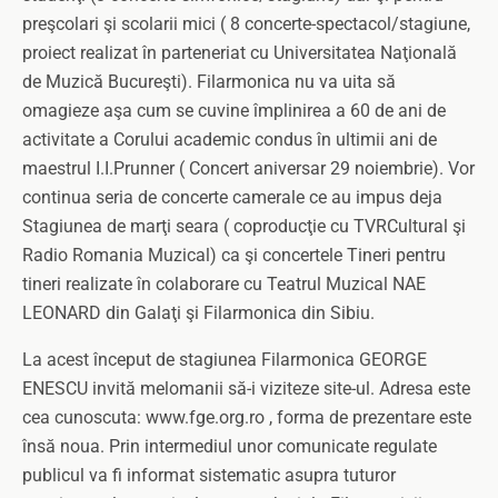
preşcolari şi scolarii mici ( 8 concerte-spectacol/stagiune,
proiect realizat în parteneriat cu Universitatea Naţională
de Muzică Bucureşti). Filarmonica nu va uita să
omagieze aşa cum se cuvine împlinirea a 60 de ani de
activitate a Corului academic condus în ultimii ani de
maestrul I.I.Prunner ( Concert aniversar 29 noiembrie). Vor
continua seria de concerte camerale ce au impus deja
Stagiunea de marţi seara ( coproducţie cu TVRCultural şi
Radio Romania Muzical) ca şi concertele Tineri pentru
tineri realizate în colaborare cu Teatrul Muzical NAE
LEONARD din Galaţi şi Filarmonica din Sibiu.
La acest început de stagiunea Filarmonica GEORGE
ENESCU invită melomanii să-i viziteze site-ul. Adresa este
cea cunoscuta: www.fge.org.ro , forma de prezentare este
însă noua. Prin intermediul unor comunicate regulate
publicul va fi informat sistematic asupra tuturor