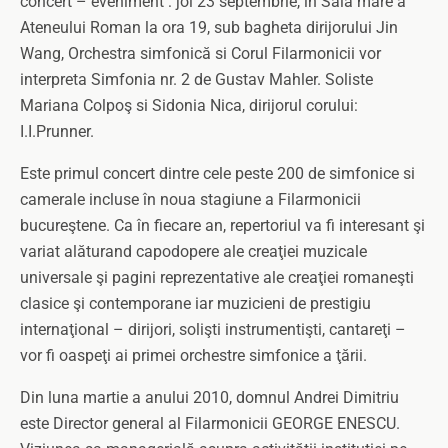
concert – eveniment : joi 23 septembrie, în Sala mare a
Ateneului Roman la ora 19, sub bagheta dirijorului Jin
Wang, Orchestra simfonică si Corul Filarmonicii vor
interpreta Simfonia nr. 2 de Gustav Mahler. Soliste
Mariana Colpoş si Sidonia Nica, dirijorul corului:
I.I.Prunner.
Este primul concert dintre cele peste 200 de simfonice si
camerale incluse în noua stagiune a Filarmonicii
bucureştene. Ca în fiecare an, repertoriul va fi interesant şi
variat alăturand capodopere ale creaţiei muzicale
universale şi pagini reprezentative ale creaţiei romaneşti
clasice şi contemporane iar muzicieni de prestigiu
internaţional – dirijori, solişti instrumentişti, cantareţi –
vor fi oaspeţi ai primei orchestre simfonice a ţării.
Din luna martie a anului 2010, domnul Andrei Dimitriu
este Director general al Filarmonicii GEORGE ENESCU.