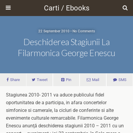
Carti / Ebooks
22 September 2010 • No Comments
Deschiderea Stagiunii La
Filarmonica George Enescu
Share
Tweet
Pin
Mail
SMS
Stagiunea 2010- 2011 va aduce publicului fidel
oportunitatea de a participa, in afara concertelor
simfonice si camerale, la cicluri de conferinte si alte
evenimente culturale remarcabile. Filarmonica George
Enescu anunţă deschiderea stagiunii 2010 – 2011 cu un