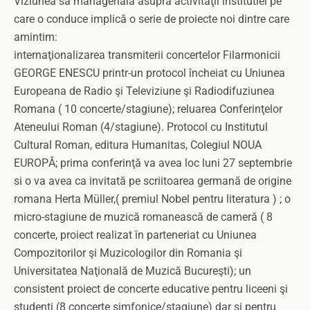
Viziunea sa managerială asupra activităţii institutiei pe
care o conduce implică o serie de proiecte noi dintre care
amintim:
internaţionalizarea transmiterii concertelor Filarmonicii
GEORGE ENESCU printr-un protocol încheiat cu Uniunea
Europeana de Radio şi Televiziune şi Radiodifuziunea
Romana ( 10 concerte/stagiune); reluarea Conferinţelor
Ateneului Roman (4/stagiune). Protocol cu Institutul
Cultural Roman, editura Humanitas, Colegiul NOUA
EUROPĂ; prima conferinţă va avea loc luni 27 septembrie
si o va avea ca invitată pe scriitoarea germană de origine
romana Herta Müller,( premiul Nobel pentru literatura ) ; o
micro-stagiune de muzică romanească de cameră ( 8
concerte, proiect realizat în parteneriat cu Uniunea
Compozitorilor şi Muzicologilor din Romania şi
Universitatea Naţională de Muzică Bucureşti); un
consistent proiect de concerte educative pentru liceeni şi
studenţi (8 concerte simfonice/stagiune) dar şi pentru