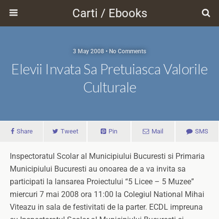
Carti / Ebooks
3 May 2008 • No Comments
Elevii Invata Sa Pretuiasca Valorile
Culturale
Share
Tweet
Pin
Mail
SMS
Inspectoratul Scolar al Municipiului Bucuresti si Primaria
Municipiului Bucuresti au onoarea de a va invita sa
participati la lansarea Proiectului “5 Licee – 5 Muzee”
miercuri 7 mai 2008 ora 11:00 la Colegiul National Mihai
Viteazu in sala de festivitati de la parter. ECDL impreuna