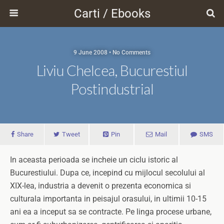
Carti / Ebooks
9 June 2008 • No Comments
Liviu Chelcea, Bucurestiul
Postindustrial
Share
Tweet
Pin
Mail
SMS
In aceasta perioada se incheie un ciclu istoric al
Bucurestiului. Dupa ce, incepind cu mijlocul secolului al
XIX-lea, industria a devenit o prezenta economica si
culturala importanta in peisajul orasului, in ultimii 10-15
ani ea a inceput sa se contracte. Pe linga procese urbane,