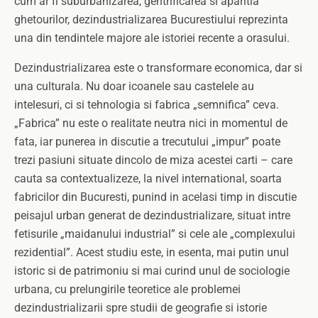
cum ar fi suburbanizarea, gentrificarea si aparitia
ghetourilor, dezindustrializarea Bucurestiului reprezinta
una din tendintele majore ale istoriei recente a orasului.
Dezindustrializarea este o transformare economica, dar si
una culturala. Nu doar icoanele sau castelele au
intelesuri, ci si tehnologia si fabrica „semnifica” ceva.
„Fabrica” nu este o realitate neutra nici in momentul de
fata, iar punerea in discutie a trecutului „impur” poate
trezi pasiuni situate dincolo de miza acestei carti – care
cauta sa contextualizeze, la nivel international, soarta
fabricilor din Bucuresti, punind in acelasi timp in discutie
peisajul urban generat de dezindustrializare, situat intre
fetisurile „maidanului industrial” si cele ale „complexului
rezidential”. Acest studiu este, in esenta, mai putin unul
istoric si de patrimoniu si mai curind unul de sociologie
urbana, cu prelungirile teoretice ale problemei
dezindustrializarii spre studii de geografie si istorie