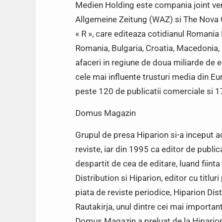
Medien Holding este compania joint ve
Allgemeine Zeitung (WAZ) si The Nova G
« R », care editeaza cotidianul Romania
Romania, Bulgaria, Croatia, Macedonia, M
afaceri in regiune de doua miliarde de 
cele mai influente trusturi media din Eur
peste 120 de publicatii comerciale si 17
Domus Magazin
Grupul de presa Hiparion si-a inceput ac
reviste, iar din 1995 ca editor de publica
despartit de cea de editare, luand fiint
Distribution si Hiparion, editor cu titlu
piata de reviste periodice, Hiparion Di
Rautakirja, unul dintre cei mai importan
Domus Magazin a preluat de la Hiparion 