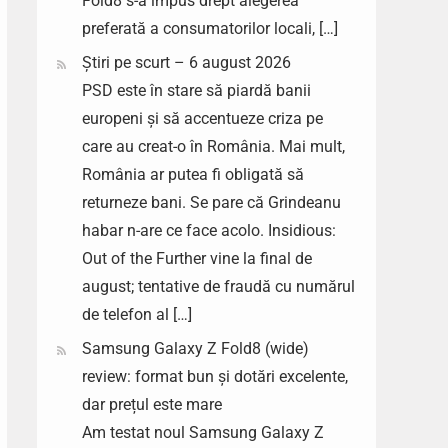
Fold8 s-a impus drept alegerea
preferată a consumatorilor locali, […]
Știri pe scurt – 6 august 2026
PSD este în stare să piardă banii
europeni și să accentueze criza pe
care au creat-o în România. Mai mult,
România ar putea fi obligată să
returneze bani. Se pare că Grindeanu
habar n-are ce face acolo. Insidious:
Out of the Further vine la final de
august; tentative de fraudă cu numărul
de telefon al […]
Samsung Galaxy Z Fold8 (wide)
review: format bun și dotări excelente,
dar prețul este mare
Am testat noul Samsung Galaxy Z