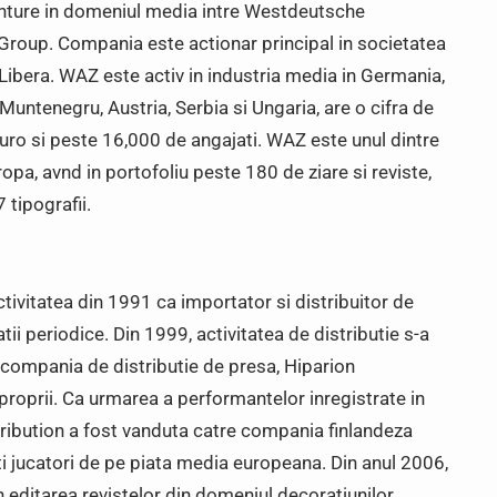
nture in domeniul media intre Westdeutsche
roup. Compania este actionar principal in societatea
 Libera. WAZ este activ in industria media in Germania,
untenegru, Austria, Serbia si Ungaria, are o cifra de
euro si peste 16,000 de angajati. WAZ este unul dintre
opa, avnd in portofoliu peste 180 de ziare si reviste,
 tipografii.
tivitatea din 1991 ca importator si distribuitor de
tii periodice. Din 1999, activitatea de distributie s-a
a compania de distributie de presa, Hiparion
ri proprii. Ca urmarea a performantelor inregistrate in
stribution a fost vanduta catre compania finlandeza
ti jucatori de pe piata media europeana. Din anul 2006,
editarea revistelor din domeniul decoratiunilor,