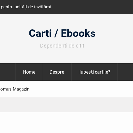
e învățământ din România
Libris organizează LIBfest în perioada 2
octombrie
Carti / Ebooks
Dependenti de citit
Home
Despre
Iubesti cartile?
 Domus Magazin