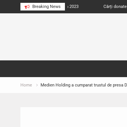
e au citit românii în 2023
Breaking News
Cărți donate pentru unități d
Skip
to
content
Home
Medien Holding a cumparat trustul de presa