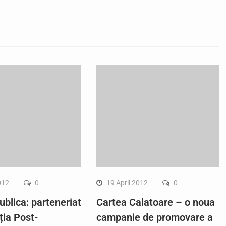
012
0
19 April 2012
0
ublica: parteneriat
Cartea Calatoare – o noua
ția Post-
campanie de promovare a