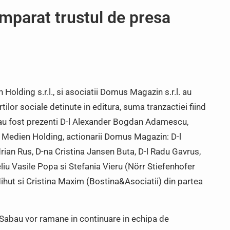
mparat trustul de presa
Holding s.r.l., si asociatii Domus Magazin s.r.l. au
ilor sociale detinute in editura, suma tranzactiei fiind
i au fost prezenti D-l Alexander Bogdan Adamescu,
l Medien Holding, actionarii Domus Magazin: D-l
Adrian Rus, D-na Cristina Jansen Buta, D-l Radu Gavrus,
liu Vasile Popa si Stefania Vieru (Nörr Stiefenhofer
Mihut si Cristina Maxim (Bostina&Asociatii) din partea
Sabau vor ramane in continuare in echipa de