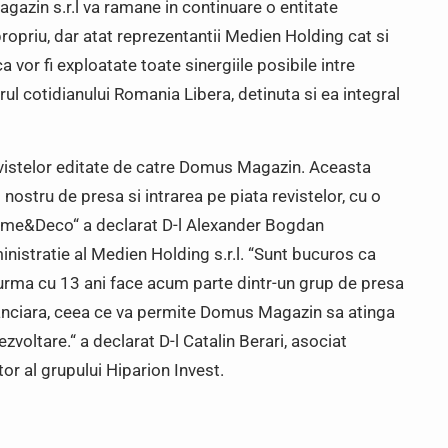
in s.r.l va ramane in continuare o entitate
riu, dar atat reprezentantii Medien Holding cat si
 vor fi exploatate toate sinergiile posibile intre
ul cotidianului Romania Libera, detinuta si ea integral
evistelor editate de catre Domus Magazin. Aceasta
nostru de presa si intrarea pe piata revistelor, cu o
Home&Deco“ a declarat D-l Alexander Bogdan
istratie al Medien Holding s.r.l. “Sunt bucuros ca
 urma cu 13 ani face acum parte dintr-un grup de presa
inanciara, ceea ce va permite Domus Magazin sa atinga
ezvoltare.“ a declarat D-l Catalin Berari, asociat
or al grupului Hiparion Invest.