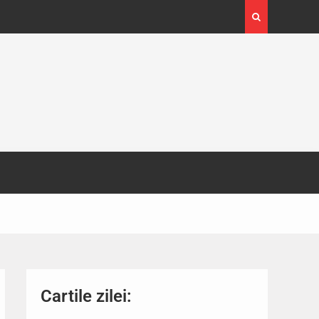
4-29
Expoziția Brâncuși de la Timișoara a atras peste
130.000 de vizitatori
Cartile zilei: