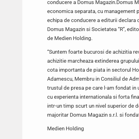
conducere a Domus Magazin.Domus Magaz
economica separata, cu management prop
echipa de conducere a editurii declara ca
Domus Magazin si Societatea “R”, editor
de Medien Holding.
“Suntem foarte bucurosi de achizitia r
achizitie marcheaza extinderea grupului 
cota importanta de piata in sectorul 
Adamescu, Membru in Consiliul de Admin
trustul de presa pe care l-am fondat in
cu experienta internationala si forta f
intr-un timp scurt un nivel superior de d
majoritar Domus Magazin s.r.l. si fondat
Medien Holding