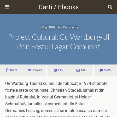
Carti / Ebooks
4 May 2009 • No Comments
Proiect Cultural: Cu Wartburg-Ul
Prin Fostul Lagar Comunist
Share
Tweet
Pin
Mail
SMS
Un Wartburg Tourist cu anul de fabricaţie 1974 străbate
fostele state comuniste: Christian Stadali, jurnalist din
bazinul Ruhrului, în Vestul Germaniei, şi Holger
Schmalfuß, jurnalist şi comediant din Estul
Germaniei/Leipzig, doresc să se întâlnească cu oameni