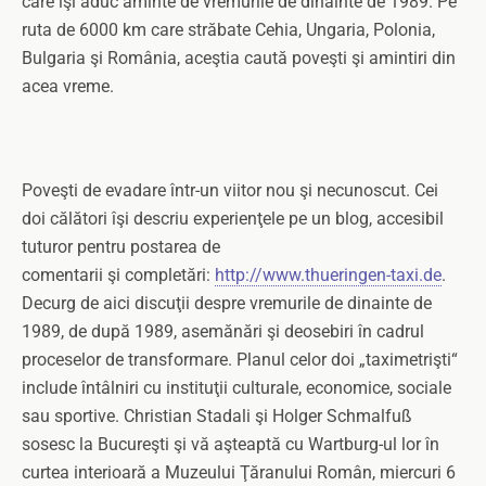
care îşi aduc aminte de vremurile de dinainte de 1989. Pe
ruta de 6000 km care străbate Cehia, Ungaria, Polonia,
Bulgaria şi România, aceştia caută poveşti şi amintiri din
acea vreme.
Poveşti de evadare într-un viitor nou şi necunoscut. Cei
doi călători îşi descriu experienţele pe un blog, accesibil
tuturor pentru postarea de
comentarii şi completări:
http://www.thueringen-taxi.de
.
Decurg de aici discuţii despre vremurile de dinainte de
1989, de după 1989, asemănări şi deosebiri în cadrul
proceselor de transformare. Planul celor doi „taximetrişti“
include întâlniri cu instituţii culturale, economice, sociale
sau sportive. Christian Stadali şi Holger Schmalfuß
sosesc la Bucureşti şi vă aşteaptă cu Wartburg-ul lor în
curtea interioară a Muzeului Ţăranului Român, miercuri 6