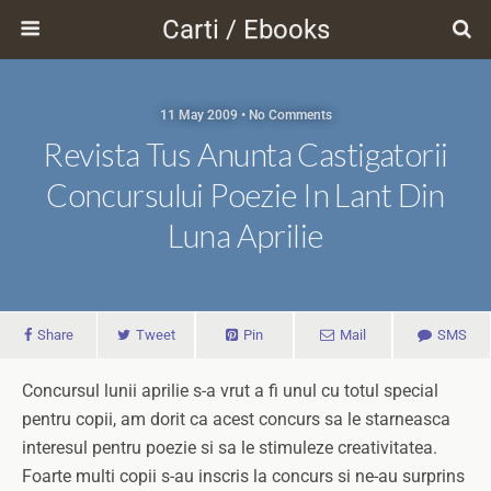
Carti / Ebooks
11 May 2009 • No Comments
Revista Tus Anunta Castigatorii
Concursului Poezie In Lant Din
Luna Aprilie
Share
Tweet
Pin
Mail
SMS
Concursul lunii aprilie s-a vrut a fi unul cu totul special
pentru copii, am dorit ca acest concurs sa le starneasca
interesul pentru poezie si sa le stimuleze creativitatea.
Foarte multi copii s-au inscris la concurs si ne-au surprins