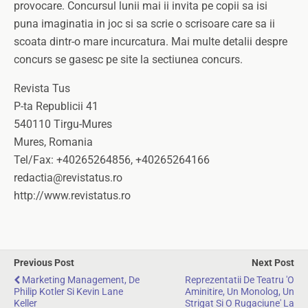
provocare. Concursul lunii mai ii invita pe copii sa isi
puna imaginatia in joc si sa scrie o scrisoare care sa ii
scoata dintr-o mare incurcatura. Mai multe detalii despre
concurs se gasesc pe site la sectiunea concurs.
Revista Tus
P-ta Republicii 41
540110 Tirgu-Mures
Mures, Romania
Tel/Fax: +40265264856, +40265264166
redactia@revistatus.ro
http://www.revistatus.ro
Previous Post
Next Post
Marketing Management, De
Reprezentatii De Teatru 'O
Philip Kotler Si Kevin Lane
Aminitire, Un Monolog, Un
Keller
Strigat Si O Rugaciune' La