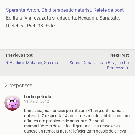
Speranta Anton, Ghid terapeutic naturist. Retete de post.
Editia a IV-a revazuta si adaugita, Hexagon. Sanatate.
Dietetica, Pret: 38.95 lei
Previous Post
Next Post
Vladimir Makanin, Spaima
Sorina Danaila, Ioan Bita, Limba
Franceza
2 responses
barbu petruta
13 March 2012
buna ziua,ma numesc petruta,am 41 ani,sunt mama a
doi copii -7 respectiv 14 ani- si de vreo doi ani de cand am
aflat ca am probleme de sanatate,-7 noduli
mamari,fibrom,dese infectii genitale…-nu reusesc sa
gasesc un remediu natural eficient;am nevoie de cineva