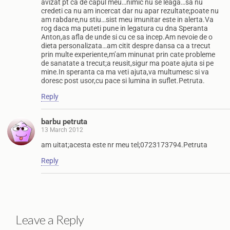
avizat pt ca de capul meu…nimic nu se leaga…sa nu
credeti ca nu am incercat dar nu apar rezultate;poate nu
am rabdare,nu stiu…sist meu imunitar este in alerta.Va
rog daca ma puteti pune in legatura cu dna Speranta
Anton,as afla de unde si cu ce sa incep.Am nevoie de o
dieta personalizata…am citit despre dansa ca a trecut
prin multe experiente,m’am minunat prin cate probleme
de sanatate a trecut;a reusit,sigur ma poate ajuta si pe
mine.In speranta ca ma veti ajuta,va multumesc si va
doresc post usor,cu pace si lumina in suflet.Petruta.
Reply
barbu petruta
13 March 2012
am uitat;acesta este nr meu tel;0723173794.Petruta
Reply
Leave a Reply