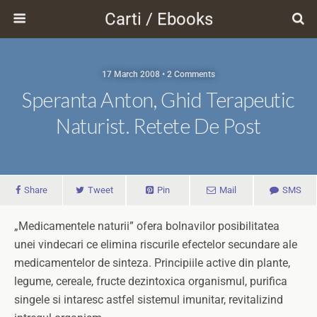
Carti / Ebooks
17 March 2008 • 2 Comments
Speranta Anton, Ghid Terapeutic
Naturist. Retete De Post
Share
Tweet
Pin
Mail
SMS
„Medicamentele naturii” ofera bolnavilor posibilitatea
unei vindecari ce elimina riscurile efectelor secundare ale
medicamentelor de sinteza. Principiile active din plante,
legume, cereale, fructe dezintoxica organismul, purifica
singele si intaresc astfel sistemul imunitar, revitalizind