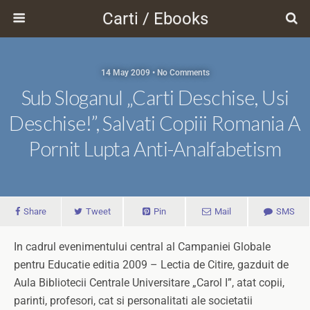
Carti / Ebooks
14 May 2009 • No Comments
Sub Sloganul „Carti Deschise, Usi
Deschise!”, Salvati Copiii Romania A
Pornit Lupta Anti-Analfabetism
Share
Tweet
Pin
Mail
SMS
In cadrul evenimentului central al Campaniei Globale
pentru Educatie editia 2009 – Lectia de Citire, gazduit de
Aula Bibliotecii Centrale Universitare „Carol I”, atat copii,
parinti, profesori, cat si personalitati ale societatii