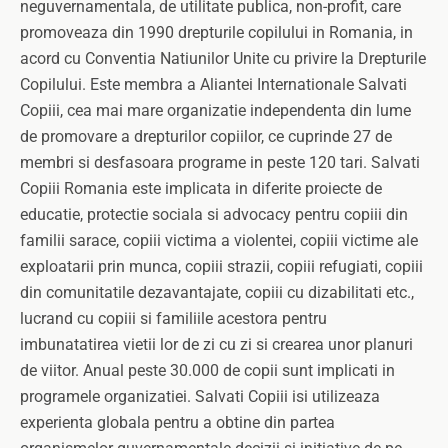
neguvernamentala, de utilitate publica, non-profit, care
promoveaza din 1990 drepturile copilului in Romania, in
acord cu Conventia Natiunilor Unite cu privire la Drepturile
Copilului. Este membra a Aliantei Internationale Salvati
Copiii, cea mai mare organizatie independenta din lume
de promovare a drepturilor copiilor, ce cuprinde 27 de
membri si desfasoara programe in peste 120 tari. Salvati
Copiii Romania este implicata in diferite proiecte de
educatie, protectie sociala si advocacy pentru copiii din
familii sarace, copiii victima a violentei, copiii victime ale
exploatarii prin munca, copiii strazii, copiii refugiati, copiii
din comunitatile dezavantajate, copiii cu dizabilitati etc.,
lucrand cu copiii si familiile acestora pentru
imbunatatirea vietii lor de zi cu zi si crearea unor planuri
de viitor. Anual peste 30.000 de copii sunt implicati in
programele organizatiei. Salvati Copiii isi utilizeaza
experienta globala pentru a obtine din partea