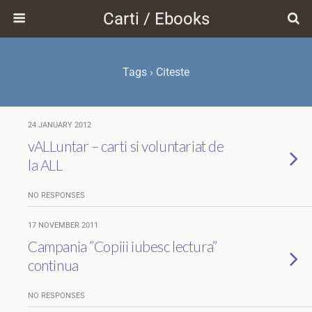
Carti / Ebooks
Tags › Citeste
24 JANUARY 2012
vALLuntar – carti si voluntariat de
la ALL
NO RESPONSES
17 NOVEMBER 2011
Campania ”Copiii iubesc lectura”
continua
NO RESPONSES