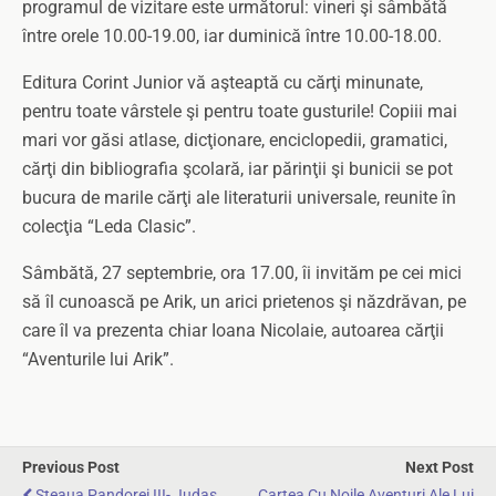
programul de vizitare este următorul: vineri şi sâmbătă
între orele 10.00-19.00, iar duminică între 10.00-18.00.
Editura Corint Junior vă aşteaptă cu cărţi minunate,
pentru toate vârstele şi pentru toate gusturile! Copiii mai
mari vor găsi atlase, dicţionare, enciclopedii, gramatici,
cărţi din bibliografia şcolară, iar părinţii şi bunicii se pot
bucura de marile cărţi ale literaturii universale, reunite în
colecţia “Leda Clasic”.
Sâmbătă, 27 septembrie, ora 17.00, îi invităm pe cei mici
să îl cunoască pe Arik, un arici prietenos şi năzdrăvan, pe
care îl va prezenta chiar Ioana Nicolaie, autoarea cărţii
“Aventurile lui Arik”.
Previous Post
Next Post
Steaua Pandorei III- Judas
Cartea Cu Noile Aventuri Ale Lui