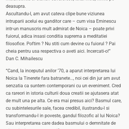
deasupra.
Ascultandu-l, am avut cateva clipe bune viziunea
intruparii acelui eu ganditor care – cum visa Eminescu
intr-un manuscris mult admirat de Noica – poate privi
fuiorul, adica insasi conditia suprema a meditatiei
filosofice. Poftim ? Nu stiti cum devine cu fuiorul ? Pai
cheia pentru usa respectiva o aveti aici. Incercati-o!”
Dan C. Mihailescu
“Cand, la inceputul anilor ’70, a aparut interpretarea lui
Noica la Tinerete fara batranete…, noi cei din jur am avut
senzatia ca suntem contemporani cu un eveniment. Cred
ca rareori in istoria culturii doua creatii se ajutasera atat
de mult una pe alta. Ce era mai presus aici? Basmul care,
cu subintelesurile sale, facea credibil, ilustrandu-l si
transformandu-l in poveste, gandul filozofic al lui Noica?
Sau interpretarea care dadea basmului o demnitate de