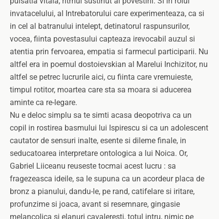
pulsatia vitala, ritmul sustinut al povestirii. Si in rolul
invatacelului, al Intrebatorului care experimenteaza, ca si
in cel al batranului intelept, detinatorul raspunsurilor,
vocea, fiinta povestasului capteaza irevocabil auzul si
atentia prin fervoarea, empatia si farmecul participarii. Nu
altfel era in poemul dostoievskian al Marelui Inchizitor, nu
altfel se petrec lucrurile aici, cu fiinta care vremuieste,
timpul rotitor, moartea care sta sa moara si aducerea
aminte ca re-legare.
Nu e deloc simplu sa te simti acasa deopotriva ca un
copil in rostirea basmului lui Ispirescu si ca un adolescent
cautator de sensuri inalte, esente si dileme finale, in
seducatoarea interpretare ontologica a lui Noica. Or,
Gabriel Liiceanu reuseste tocmai acest lucru : sa
fragezeasca ideile, sa le supuna ca un acordeur placa de
bronz a pianului, dandu-le, pe rand, catifelare si iritare,
profunzime si joaca, avant si resemnare, gingasie
melancolica si elanuri cavaleresti, totul intru, nimic pe