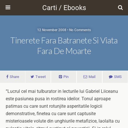
Carti / Ebooks
12 November 2008 • No Comments
Tinerete Fara Batranete Si Viata
Fara De Moarte
Share
Tweet
Pin
Mail
SMS
“Lucrul cel mai tulburator in lecturile lui Gabriel Liiceanu
este pasiunea pusa in rostirea ideilor. Tonul aproape
patimas cu care sunt rotunjite asperitatile logicii
demonstrative, finetea cu care sunt captusite
misterioasele volute din unghiurile metafizice, laolalta cu