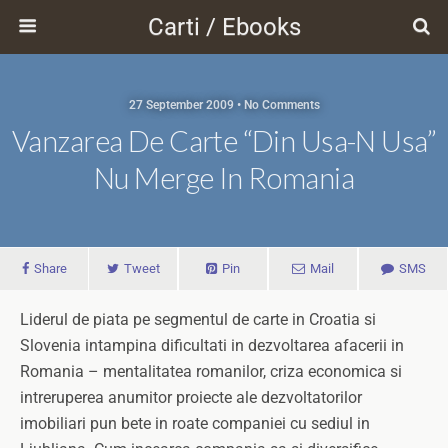
Carti / Ebooks
27 September 2009 • No Comments
Vanzarea De Carte “din Usa-N Usa”
Nu Merge In Romania
Share
Tweet
Pin
Mail
SMS
Liderul de piata pe segmentul de carte in Croatia si
Slovenia intampina dificultati in dezvoltarea afacerii in
Romania – mentalitatea romanilor, criza economica si
intreruperea anumitor proiecte ale dezvoltatorilor
imobiliari pun bete in roate companiei cu sediul in