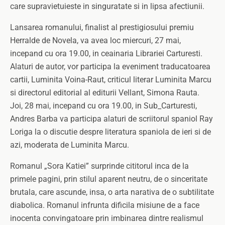
care supravietuieste in singuratate si in lipsa afectiunii.
Lansarea romanului, finalist al prestigiosului premiu
Herralde de Novela, va avea loc miercuri, 27 mai,
incepand cu ora 19.00, in ceainaria Librariei Carturesti.
Alaturi de autor, vor participa la eveniment traducatoarea
cartii, Luminita Voina-Raut, criticul literar Luminita Marcu
si directorul editorial al editurii Vellant, Simona Rauta.
Joi, 28 mai, incepand cu ora 19.00, in Sub_Carturesti,
Andres Barba va participa alaturi de scriitorul spaniol Ray
Loriga la o discutie despre literatura spaniola de ieri si de
azi, moderata de Luminita Marcu.
Romanul „Sora Katiei” surprinde cititorul inca de la
primele pagini, prin stilul aparent neutru, de o sinceritate
brutala, care ascunde, insa, o arta narativa de o subtilitate
diabolica. Romanul infrunta dificila misiune de a face
inocenta convingatoare prin imbinarea dintre realismul