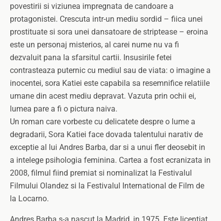
povestirii si viziunea impregnata de candoare a
protagonistei. Crescuta intr-un mediu sordid – fiica unei
prostituate si sora unei dansatoare de striptease – eroina
este un personaj misterios, al carei nume nu va fi
dezvaluit pana la sfarsitul cartii. Insusirile fetei
contrasteaza puternic cu mediul sau de viata: o imagine a
inocentei, sora Katiei este capabila sa resemnifice relatiile
umane din acest mediu depravat. Vazuta prin ochii ei,
lumea pare a fi o pictura naiva.
Un roman care vorbeste cu delicatete despre o lume a
degradarii, Sora Katiei face dovada talentului narativ de
exceptie al lui Andres Barba, dar si a unui fler deosebit in
a intelege psihologia feminina. Cartea a fost ecranizata in
2008, filmul fiind premiat si nominalizat la Festivalul
Filmului Olandez si la Festivalul International de Film de
la Locarno.
Andres Barba s-a nascut la Madrid, in 1975. Este licentiat