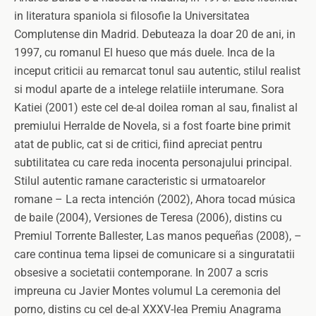
in literatura spaniola si filosofie la Universitatea
Complutense din Madrid. Debuteaza la doar 20 de ani, in
1997, cu romanul El hueso que más duele. Inca de la
inceput criticii au remarcat tonul sau autentic, stilul realist
si modul aparte de a intelege relatiile interumane. Sora
Katiei (2001) este cel de-al doilea roman al sau, finalist al
premiului Herralde de Novela, si a fost foarte bine primit
atat de public, cat si de critici, fiind apreciat pentru
subtilitatea cu care reda inocenta personajului principal.
Stilul autentic ramane caracteristic si urmatoarelor
romane – La recta intención (2002), Ahora tocad música
de baile (2004), Versiones de Teresa (2006), distins cu
Premiul Torrente Ballester, Las manos pequeñas (2008), –
care continua tema lipsei de comunicare si a singuratatii
obsesive a societatii contemporane. In 2007 a scris
impreuna cu Javier Montes volumul La ceremonia del
porno, distins cu cel de-al XXXV-lea Premiu Anagrama