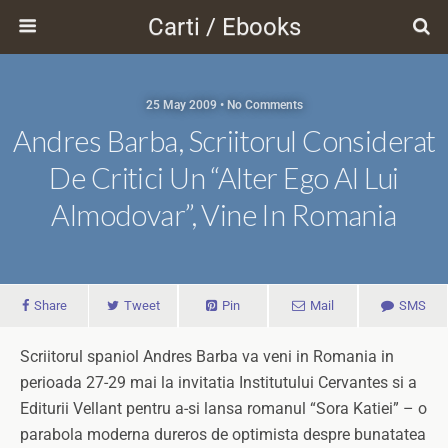
Carti / Ebooks
25 May 2009 • No Comments
Andres Barba, Scriitorul Considerat
De Critici Un “alter Ego Al Lui
Almodovar”, Vine In Romania
Share
Tweet
Pin
Mail
SMS
Scriitorul spaniol Andres Barba va veni in Romania in
perioada 27-29 mai la invitatia Institutului Cervantes si a
Editurii Vellant pentru a-si lansa romanul “Sora Katiei” – o
parabola moderna dureros de optimista despre bunatatea