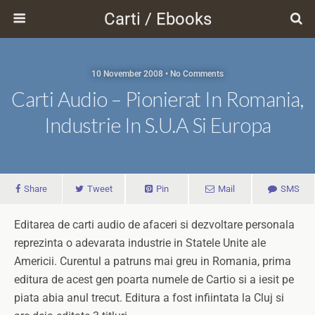
Carti / Ebooks
10 November 2008 • No Comments
Carti Audio – Pionierat In Romania,
Industrie In S.U.A Si Europa
Share
Tweet
Pin
Mail
SMS
Editarea de carti audio de afaceri si dezvoltare personala
reprezinta o adevarata industrie in Statele Unite ale
Americii. Curentul a patruns mai greu in Romania, prima
editura de acest gen poarta numele de Cartio si a iesit pe
piata abia anul trecut. Editura a fost infiintata la Cluj si