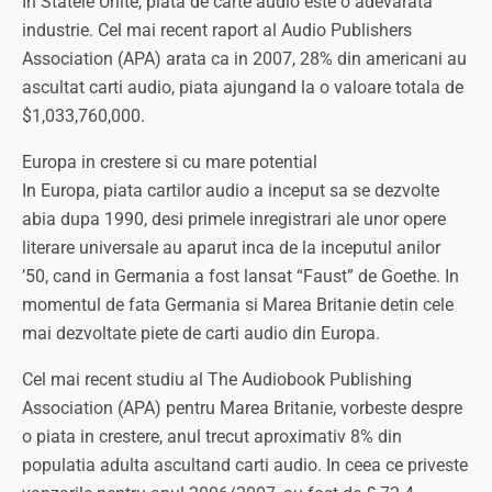
In Statele Unite, piata de carte audio este o adevarata
industrie. Cel mai recent raport al Audio Publishers
Association (APA) arata ca in 2007, 28% din americani au
ascultat carti audio, piata ajungand la o valoare totala de
$1,033,760,000.
Europa in crestere si cu mare potential
In Europa, piata cartilor audio a inceput sa se dezvolte
abia dupa 1990, desi primele inregistrari ale unor opere
literare universale au aparut inca de la inceputul anilor
’50, cand in Germania a fost lansat “Faust” de Goethe. In
momentul de fata Germania si Marea Britanie detin cele
mai dezvoltate piete de carti audio din Europa.
Cel mai recent studiu al The Audiobook Publishing
Association (APA) pentru Marea Britanie, vorbeste despre
o piata in crestere, anul trecut aproximativ 8% din
populatia adulta ascultand carti audio. In ceea ce priveste