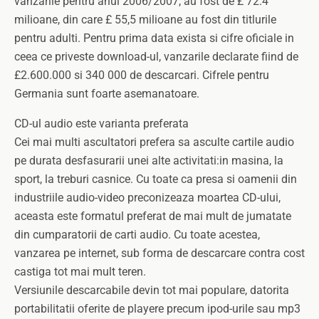
vanzarile pentru anul 2006/2007, au fost de £ 72.4
milioane, din care £ 55,5 milioane au fost din titlurile
pentru adulti. Pentru prima data exista si cifre oficiale in
ceea ce priveste download-ul, vanzarile declarate fiind de
£2.600.000 si 340 000 de descarcari. Cifrele pentru
Germania sunt foarte asemanatoare.
CD-ul audio este varianta preferata
Cei mai multi ascultatori prefera sa asculte cartile audio
pe durata desfasurarii unei alte activitati:in masina, la
sport, la treburi casnice. Cu toate ca presa si oamenii din
industriile audio-video preconizeaza moartea CD-ului,
aceasta este formatul preferat de mai mult de jumatate
din cumparatorii de carti audio. Cu toate acestea,
vanzarea pe internet, sub forma de descarcare contra cost
castiga tot mai mult teren.
Versiunile descarcabile devin tot mai populare, datorita
portabilitatii oferite de playere precum ipod-urile sau mp3