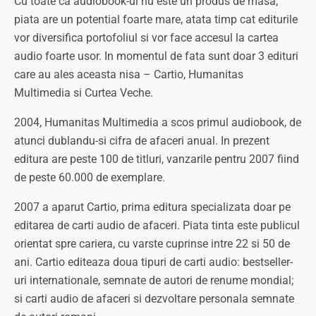
Cu toate ca audiobook-ul nu este un produs de masa,
piata are un potential foarte mare, atata timp cat editurile
vor diversifica portofoliul si vor face accesul la cartea
audio foarte usor. In momentul de fata sunt doar 3 edituri
care au ales aceasta nisa – Cartio, Humanitas
Multimedia si Curtea Veche.
2004, Humanitas Multimedia a scos primul audiobook, de
atunci dublandu-si cifra de afaceri anual. In prezent
editura are peste 100 de titluri, vanzarile pentru 2007 fiind
de peste 60.000 de exemplare.
2007 a aparut Cartio, prima editura specializata doar pe
editarea de carti audio de afaceri. Piata tinta este publicul
orientat spre cariera, cu varste cuprinse intre 22 si 50 de
ani. Cartio editeaza doua tipuri de carti audio: bestseller-
uri internationale, semnate de autori de renume mondial;
si carti audio de afaceri si dezvoltare personala semnate