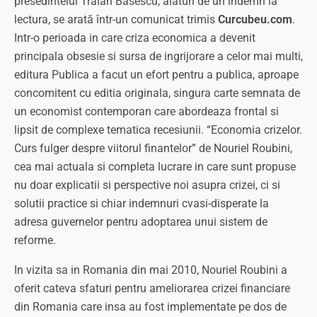
presedintelui Traian Basescu, alaturi de un indemn la
lectura, se arată într-un comunicat trimis
Curcubeu.com
.
Intr-o perioada in care criza economica a devenit
principala obsesie si sursa de ingrijorare a celor mai multi,
editura Publica a facut un efort pentru a publica, aproape
concomitent cu editia originala, singura carte semnata de
un economist contemporan care abordeaza frontal si
lipsit de complexe tematica recesiunii. “Economia crizelor.
Curs fulger despre viitorul finantelor” de Nouriel Roubini,
cea mai actuala si completa lucrare in care sunt propuse
nu doar explicatii si perspective noi asupra crizei, ci si
solutii practice si chiar indemnuri cvasi-disperate la
adresa guvernelor pentru adoptarea unui sistem de
reforme.
In vizita sa in Romania din mai 2010, Nouriel Roubini a
oferit cateva sfaturi pentru ameliorarea crizei financiare
din Romania care insa au fost implementate pe dos de