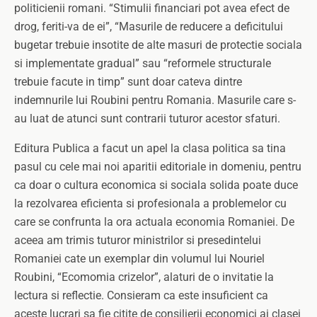
politicienii romani. “Stimulii financiari pot avea efect de
drog, feriti-va de ei”, “Masurile de reducere a deficitului
bugetar trebuie insotite de alte masuri de protectie sociala
si implementate gradual” sau “reformele structurale
trebuie facute in timp” sunt doar cateva dintre
indemnurile lui Roubini pentru Romania. Masurile care s-
au luat de atunci sunt contrarii tuturor acestor sfaturi.
Editura Publica a facut un apel la clasa politica sa tina
pasul cu cele mai noi aparitii editoriale in domeniu, pentru
ca doar o cultura economica si sociala solida poate duce
la rezolvarea eficienta si profesionala a problemelor cu
care se confrunta la ora actuala economia Romaniei. De
aceea am trimis tuturor ministrilor si presedintelui
Romaniei cate un exemplar din volumul lui Nouriel
Roubini, “Ecomomia crizelor”, alaturi de o invitatie la
lectura si reflectie. Consieram ca este insuficient ca
aceste lucrari sa fie citite de consilierii economici ai clasei