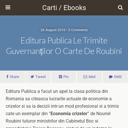
Carti / Ebooks
26 August 2010 • 2 Comments
Editura Publica Le Trimite
Guvernanților O Carte De Roubini
Share
Tweet
Pin
Mail
SMS
Editura Publica a facut un apel la clasa politica din
Romania sa citeasca lucrarile actuale de economie a
crizelor si sa ia decizii intr-un mod profesional si a trimis
cate un exemplar din “
Economia crizelor
” de Nouriel
Roubini tuturor ministrilor din Cabinetul Boc si