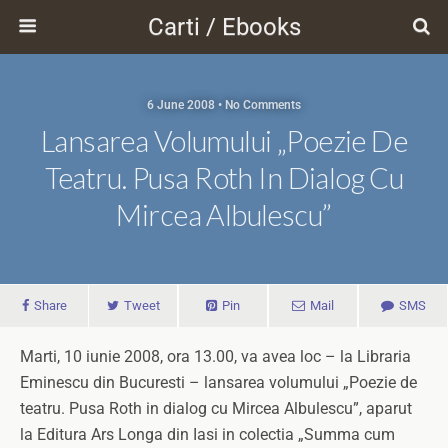
Carti / Ebooks
6 June 2008 • No Comments
Lansarea Volumului „Poezie De
Teatru. Pusa Roth In Dialog Cu
Mircea Albulescu”
Share
Tweet
Pin
Mail
SMS
Marti, 10 iunie 2008, ora 13.00, va avea loc – la Libraria
Eminescu din Bucuresti – lansarea volumului „Poezie de
teatru. Pusa Roth in dialog cu Mircea Albulescu”, aparut
la Editura Ars Longa din Iasi in colectia „Summa cum