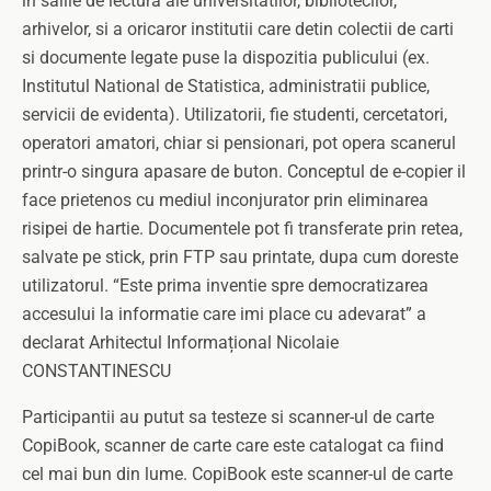
in salile de lectura ale universitatilor, bibliotecilor,
arhivelor, si a oricaror institutii care detin colectii de carti
si documente legate puse la dispozitia publicului (ex.
Institutul National de Statistica, administratii publice,
servicii de evidenta). Utilizatorii, fie studenti, cercetatori,
operatori amatori, chiar si pensionari, pot opera scanerul
printr-o singura apasare de buton. Conceptul de e-copier il
face prietenos cu mediul inconjurator prin eliminarea
risipei de hartie. Documentele pot fi transferate prin retea,
salvate pe stick, prin FTP sau printate, dupa cum doreste
utilizatorul. “Este prima inventie spre democratizarea
accesului la informatie care imi place cu adevarat” a
declarat Arhitectul Informațional Nicolaie
CONSTANTINESCU
Participantii au putut sa testeze si scanner-ul de carte
CopiBook, scanner de carte care este catalogat ca fiind
cel mai bun din lume. CopiBook este scanner-ul de carte